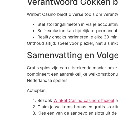
Verantwoord Gokken bi
Winbet Casino biedt diverse tools om verant
Stel stortingslimieten in via je accountin
Self‑exclusion kan tijdelijk of permanen
Reality checks herinneren je elke 30 minu
Onthoud altijd: speel voor plezier, niet als in
Samenvatting en Volg
Gratis spins zijn een uitstekende manier om z
combineert een aantrekkelijke welkomstbonus,
Nederlandse spelers.
Actieplan:
Bezoek
WinBet Casino casino officieel
en
Claim je welkomstbonus en gratis‑stort
Kies een van de aanbevolen slots uit de t