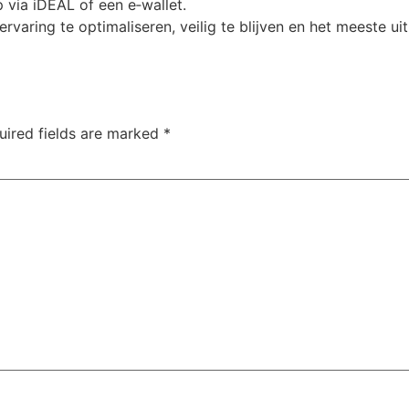
 via iDEAL of een e‑wallet.
aring te optimaliseren, veilig te blijven en het meeste uit 
uired fields are marked
*