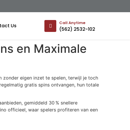
Call Anytime
tact Us
(562) 2532-102
ins en Maximale
zonder eigen inzet te spelen, terwijl je toch
regelmatig gratis spins ontvangen, hun totale
aanbieden, gemiddeld 30 % snellere
no officieel, waar spelers profiteren van een