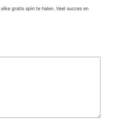
elke gratis spin te halen. Veel succes en