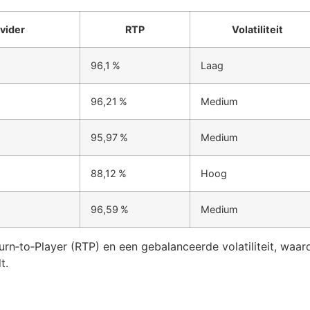
vider
RTP
Volatiliteit
96,1 %
Laag
96,21 %
Medium
95,97 %
Medium
88,12 %
Hoog
96,59 %
Medium
‑to‑Player (RTP) en een gebalanceerde volatiliteit, waard
t.