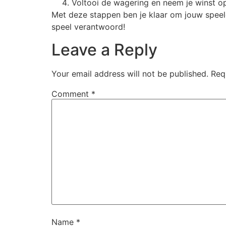
Voltooi de wagering en neem je winst op
Met deze stappen ben je klaar om jouw speelerv
speel verantwoord!
Leave a Reply
Your email address will not be published.
Req
Comment
*
Name
*