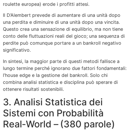
roulette europea) erode i profitti attesi.
Il D’Alembert prevede di aumentare di una unità dopo
una perdita e diminuire di una unità dopo una vincita.
Questo crea una sensazione di equilibrio, ma non tiene
conto delle fluttuazioni reali del gioco; una sequenza di
perdite può comunque portare a un bankroll negativo
significativo.
In sintesi, la maggior parte di questi metodi fallisce a
lungo termine perché ignorano due fattori fondamentali:
l’house edge e la gestione del bankroll. Solo chi
combina analisi statistica e disciplina può sperare di
ottenere risultati sostenibili.
3. Analisi Statistica dei
Sistemi con Probabilità
Real‑World – (380 parole)