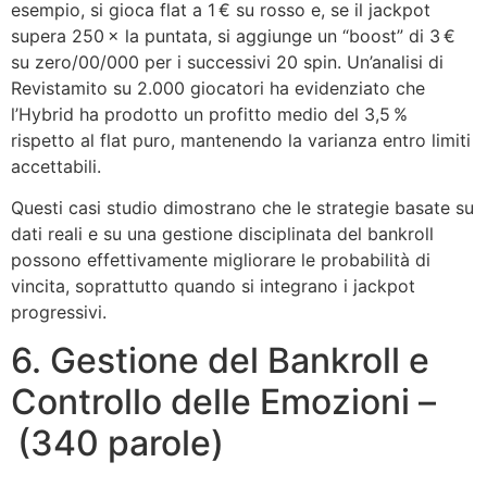
esempio, si gioca flat a 1 € su rosso e, se il jackpot
supera 250 × la puntata, si aggiunge un “boost” di 3 €
su zero/00/000 per i successivi 20 spin. Un’analisi di
Revistamito su 2.000 giocatori ha evidenziato che
l’Hybrid ha prodotto un profitto medio del 3,5 %
rispetto al flat puro, mantenendo la varianza entro limiti
accettabili.
Questi casi studio dimostrano che le strategie basate su
dati reali e su una gestione disciplinata del bankroll
possono effettivamente migliorare le probabilità di
vincita, soprattutto quando si integrano i jackpot
progressivi.
6. Gestione del Bankroll e
Controllo delle Emozioni –
(340 parole)