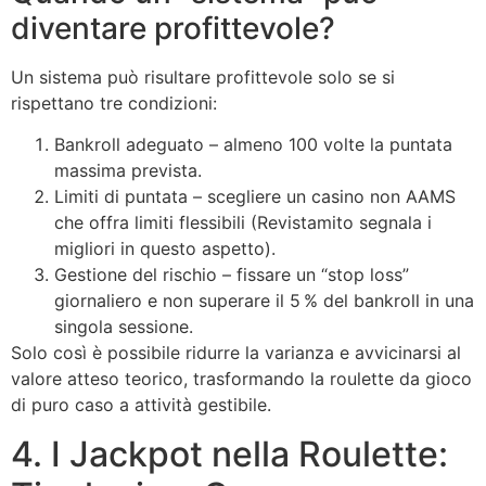
diventare profittevole?
Un sistema può risultare profittevole solo se si
rispettano tre condizioni:
Bankroll adeguato – almeno 100 volte la puntata
massima prevista.
Limiti di puntata – scegliere un casino non AAMS
che offra limiti flessibili (Revistamito segnala i
migliori in questo aspetto).
Gestione del rischio – fissare un “stop loss”
giornaliero e non superare il 5 % del bankroll in una
singola sessione.
Solo così è possibile ridurre la varianza e avvicinarsi al
valore atteso teorico, trasformando la roulette da gioco
di puro caso a attività gestibile.
4. I Jackpot nella Roulette: