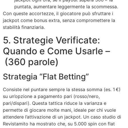
puntata, aumentare leggermente la scommessa.
Con queste accortezze, il giocatore può sfruttare i
jackpot come bonus extra, senza compromettere la
stabilità finanziaria.
5. Strategie Verificate:
Quando e Come Usarle –
(360 parole)
Strategia “Flat Betting”
Consiste nel puntare sempre la stessa somma (es. 1 €)
su un’opzione a pagamento pari (rosso/nero,
pari/dispari). Questa tattica riduce la varianza e
permette di giocare molte mani, ideale per chi vuole
attendere l’attivazione di un jackpot. Un caso studio di
Revistamito ha mostrato che, su 5.000 spin con flat