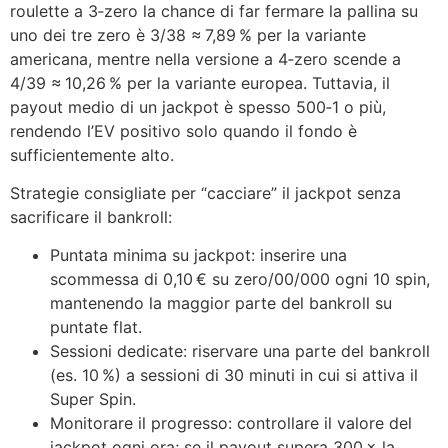
roulette a 3‑zero la chance di far fermare la pallina su
uno dei tre zero è 3/38 ≈ 7,89 % per la variante
americana, mentre nella versione a 4‑zero scende a
4/39 ≈ 10,26 % per la variante europea. Tuttavia, il
payout medio di un jackpot è spesso 500‑1 o più,
rendendo l’EV positivo solo quando il fondo è
sufficientemente alto.
Strategie consigliate per “cacciare” il jackpot senza
sacrificare il bankroll:
Puntata minima su jackpot: inserire una
scommessa di 0,10 € su zero/00/000 ogni 10 spin,
mantenendo la maggior parte del bankroll su
puntate flat.
Sessioni dedicate: riservare una parte del bankroll
(es. 10 %) a sessioni di 30 minuti in cui si attiva il
Super Spin.
Monitorare il progresso: controllare il valore del
jackpot ogni ora; se il payout supera 300 × la