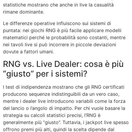
statistiche mostrano che anche in live la casualità
rimane dominante.
Le differenze operative influiscono sui sistemi di
puntata: nei giochi RNG è più facile applicare modelli
matematici perché le probabilità sono costanti, mentre
nei tavoli live si può incorrere in piccole deviazioni
dovute a fattori umani.
RNG vs. Live Dealer: cosa è più
“giusto” per i sistemi?
I test di indipendenza mostrano che gli RNG certificati
producono sequenze indistinguibili da un vero caso,
mentre i dealer live introducono variabili come la forza
del lancio o l’angolo di impatto. Per chi vuole basare la
strategia su calcoli statistici precisi, l’RNG è
generalmente più “giusto”. Tuttavia, i jackpot live spesso
offrono premi più alti, quindi la scelta dipende dal