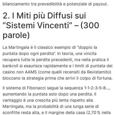
bilanciamento tra prevedibilità e potenziale di payout.
2. I Miti più Diffusi sui
“Sistemi Vincenti” – (300
parole)
La Martingala è il classico esempio di “doppio la
puntata dopo ogni perdita”. In teoria, una vincita
recupera tutte le perdite precedenti, ma nella pratica il
bankroll si esaurisce rapidamente e i limiti di puntata dei
casino non AAMS (come quelli recensiti da Revistamito)
bloccano la strategia prima che arrivi il colpo di fortuna.
Il sistema di Fibonacci segue la sequenza 1‑1‑2‑3‑5‑8…,
aumentando la puntata solo dopo una perdita. Il
vantaggio è una crescita più lenta rispetto alla
Martingala, ma la probabilità di una lunga serie di
sconfitte resta alta, e il margine della casa (2,70 % nella