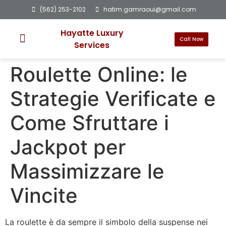
(562) 253-2102
hatim.gamraoui@gmail.com
Hayatte Luxury
Call Now
Services
Roulette Online: le
Strategie Verificate e
Come Sfruttare i
Jackpot per
Massimizzare le
Vincite
La roulette è da sempre il simbolo della suspense nei