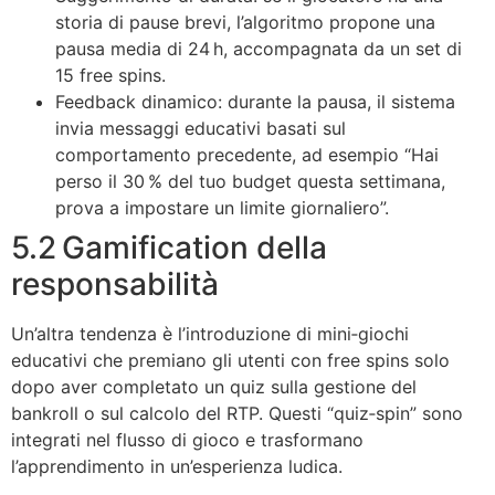
storia di pause brevi, l’algoritmo propone una
pausa media di 24 h, accompagnata da un set di
15 free spins.
Feedback dinamico: durante la pausa, il sistema
invia messaggi educativi basati sul
comportamento precedente, ad esempio “Hai
perso il 30 % del tuo budget questa settimana,
prova a impostare un limite giornaliero”.
5.2 Gamification della
responsabilità
Un’altra tendenza è l’introduzione di mini‑giochi
educativi che premiano gli utenti con free spins solo
dopo aver completato un quiz sulla gestione del
bankroll o sul calcolo del RTP. Questi “quiz‑spin” sono
integrati nel flusso di gioco e trasformano
l’apprendimento in un’esperienza ludica.