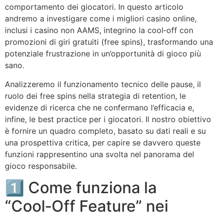
comportamento dei giocatori. In questo articolo
andremo a investigare come i migliori casino online,
inclusi i casino non AAMS, integrino la cool‑off con
promozioni di giri gratuiti (free spins), trasformando una
potenziale frustrazione in un’opportunità di gioco più
sano.
Analizzeremo il funzionamento tecnico delle pause, il
ruolo dei free spins nella strategia di retention, le
evidenze di ricerca che ne confermano l’efficacia e,
infine, le best practice per i giocatori. Il nostro obiettivo
è fornire un quadro completo, basato su dati reali e su
una prospettiva critica, per capire se davvero queste
funzioni rappresentino una svolta nel panorama del
gioco responsabile.
1️⃣ Come funziona la
“Cool‑Off Feature” nei