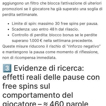
aggiungono un filtro che blocca l’attivazione di ulteriori
promozioni se il giocatore ha già superato una soglia di
perdita settimanale.
Limite di spin: massimo 30 free spins per pausa.
Scadenza: uso entro 48 h dal rilascio.
Controllo di perdita: blocco bonus se le perdite
superano 1.000 € nella settimana precedente.
Queste misure riducono il rischio di “rinforzo negativo”
e mantengono la pausa come momento di riflessione,
non di ricompensa immediata.
3️⃣ Evidenze di ricerca:
effetti reali delle pause con
free spins sul
comportamento del
giocatore – ≈ 460 parole