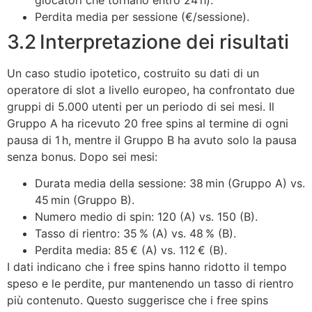
Perdita media per sessione (€/sessione).
3.2 Interpretazione dei risultati
Un caso studio ipotetico, costruito su dati di un
operatore di slot a livello europeo, ha confrontato due
gruppi di 5.000 utenti per un periodo di sei mesi. Il
Gruppo A ha ricevuto 20 free spins al termine di ogni
pausa di 1 h, mentre il Gruppo B ha avuto solo la pausa
senza bonus. Dopo sei mesi:
Durata media della sessione: 38 min (Gruppo A) vs.
45 min (Gruppo B).
Numero medio di spin: 120 (A) vs. 150 (B).
Tasso di rientro: 35 % (A) vs. 48 % (B).
Perdita media: 85 € (A) vs. 112 € (B).
I dati indicano che i free spins hanno ridotto il tempo
speso e le perdite, pur mantenendo un tasso di rientro
più contenuto. Questo suggerisce che i free spins