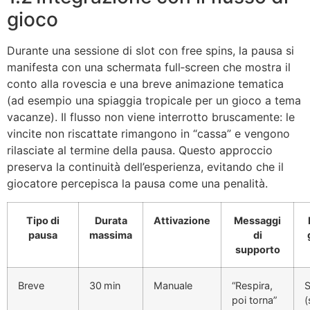
gioco
Durante una sessione di slot con free spins, la pausa si
manifesta con una schermata full‑screen che mostra il
conto alla rovescia e una breve animazione tematica
(ad esempio una spiaggia tropicale per un gioco a tema
vacanze). Il flusso non viene interrotto bruscamente: le
vincite non riscattate rimangono in “cassa” e vengono
rilasciate al termine della pausa. Questo approccio
preserva la continuità dell’esperienza, evitando che il
giocatore percepisca la pausa come una penalità.
Tipo di
Durata
Attivazione
Messaggi
pausa
massima
di
supporto
Breve
30 min
Manuale
“Respira,
S
poi torna”
(