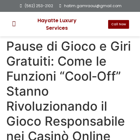
(562) 253-2102
hatim.gamraoui@gmail.com
Hayatte Luxury
Call Now
Services
Pause di Gioco e Giri
Gratuiti: Come le
Funzioni “Cool‑Off”
Stanno
Rivoluzionando il
Gioco Responsabile
nei Casinò Online