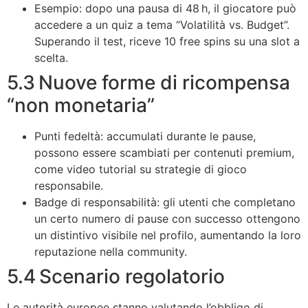
Esempio: dopo una pausa di 48 h, il giocatore può
accedere a un quiz a tema “Volatilità vs. Budget”.
Superando il test, riceve 10 free spins su una slot a
scelta.
5.3 Nuove forme di ricompensa
“non monetaria”
Punti fedeltà: accumulati durante le pause,
possono essere scambiati per contenuti premium,
come video tutorial su strategie di gioco
responsabile.
Badge di responsabilità: gli utenti che completano
un certo numero di pause con successo ottengono
un distintivo visibile nel profilo, aumentando la loro
reputazione nella community.
5.4 Scenario regolatorio
Le autorità europee stanno valutando l’obbligo di