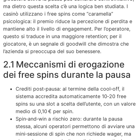
ma dietro questa scelta c’è una logica ben studiata. I
casinò utilizzano i free spins come “caramella”
psicologica: il premio riduce la percezione di perdita e
mantiene alto il livello di engagement. Per l’operatore,
questo si traduce in una maggiore retention; per il
giocatore, è un segnale di goodwill che dimostra che
l’azienda si preoccupa del suo benessere.
2.1 Meccanismi di erogazione
dei free spins durante la pausa
Crediti post‑pausa: al termine della cool‑off, il
sistema accredita automaticamente 10‑20 free
spins su una slot a scelta dell’utente, con un valore
medio di 0,10 € per spin.
Spin‑and‑win a rischio zero: durante la pausa
stessa, alcuni operatori permettono di avviare una
mini‑sessione di spin che non richiede wager, ma