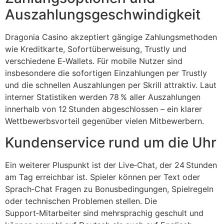
Auszahlungs­geschwindigkeit
Dragonia Casino akzeptiert gängige Zahlungsmethoden
wie Kreditkarte, Sofortüberweisung, Trustly und
verschiedene E‑Wallets. Für mobile Nutzer sind
insbesondere die sofortigen Einzahlungen per Trustly
und die schnellen Auszahlungen per Skrill attraktiv. Laut
interner Statistiken werden 78 % aller Auszahlungen
innerhalb von 12 Stunden abgeschlossen – ein klarer
Wettbewerbsvorteil gegenüber vielen Mitbewerbern.
Kundenservice rund um die Uhr
Ein weiterer Pluspunkt ist der Live‑Chat, der 24 Stunden
am Tag erreichbar ist. Spieler können per Text oder
Sprach‑Chat Fragen zu Bonusbedingungen, Spielregeln
oder technischen Problemen stellen. Die
Support‑Mitarbeiter sind mehrsprachig geschult und