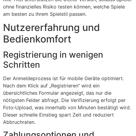
ohne finanzielles Risiko testen können, welche Spiele
am besten zu ihrem Spielstil passen.
Nutzererfahrung und
Bedienkomfort
Registrierung in wenigen
Schritten
Der Anmeldeprozess ist für mobile Geräte optimiert.
Nach dem Klick auf „Registrieren“ wird ein
übersichtliches Formular angezeigt, das nur die
nötigsten Felder abfragt. Die Verifizierung erfolgt per
Foto‑Upload, was innerhalb von Minuten bestätigt wird.
Dieser schnelle Einstieg spart Zeit und reduziert
Abbruchraten.
Zahlungsoptionen und