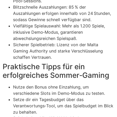
Pool‑Sessions.
Blitzschnelle Auszahlungen: 85 % der
Auszahlungen erfolgen innerhalb von 24 Stunden,
sodass Gewinne schnell verfügbar sind.
Vielfältige Spielauswahl: Mehr als 1.200 Spiele,
inklusive Demo‑Modus, garantieren
abwechslungsreichen Spielspaß.
Sicherer Spielbetrieb: Lizenz von der Malta
Gaming Authority und starke Verschlüsselung
schaffen Vertrauen.
Praktische Tipps für ein
erfolgreiches Sommer‑Gaming
Nutze den Bonus ohne Einzahlung, um
verschiedene Slots im Demo‑Modus zu testen.
Setze dir ein Tagesbudget über das
Verantwortungs‑Tool, um das Spielbudget im Blick
zu behalten.