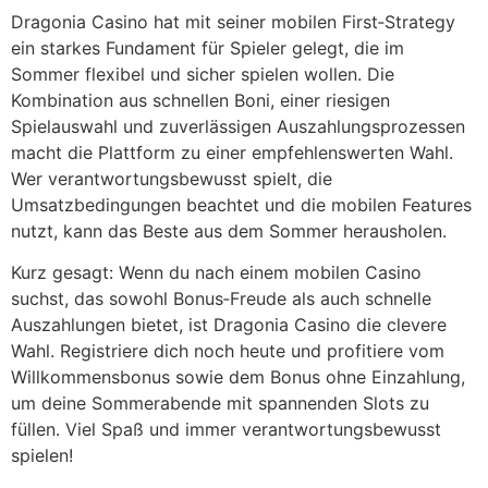
Dragonia Casino hat mit seiner mobilen First‑Strategy
ein starkes Fundament für Spieler gelegt, die im
Sommer flexibel und sicher spielen wollen. Die
Kombination aus schnellen Boni, einer riesigen
Spielauswahl und zuverlässigen Auszahlungsprozessen
macht die Plattform zu einer empfehlenswerten Wahl.
Wer verantwortungsbewusst spielt, die
Umsatzbedingungen beachtet und die mobilen Features
nutzt, kann das Beste aus dem Sommer herausholen.
Kurz gesagt: Wenn du nach einem mobilen Casino
suchst, das sowohl Bonus‑Freude als auch schnelle
Auszahlungen bietet, ist Dragonia Casino die clevere
Wahl. Registriere dich noch heute und profitiere vom
Willkommensbonus sowie dem Bonus ohne Einzahlung,
um deine Sommerabende mit spannenden Slots zu
füllen. Viel Spaß und immer verantwortungsbewusst
spielen!