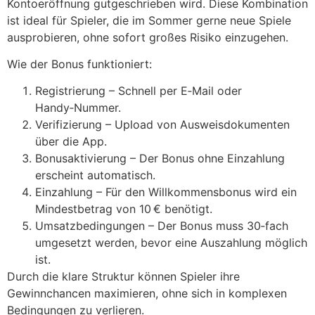
Kontoeröffnung gutgeschrieben wird. Diese Kombination
ist ideal für Spieler, die im Sommer gerne neue Spiele
ausprobieren, ohne sofort großes Risiko einzugehen.
Wie der Bonus funktioniert:
Registrierung – Schnell per E‑Mail oder
Handy‑Nummer.
Verifizierung – Upload von Ausweisdokumenten
über die App.
Bonusaktivierung – Der Bonus ohne Einzahlung
erscheint automatisch.
Einzahlung – Für den Willkommensbonus wird ein
Mindestbetrag von 10 € benötigt.
Umsatzbedingungen – Der Bonus muss 30‑fach
umgesetzt werden, bevor eine Auszahlung möglich
ist.
Durch die klare Struktur können Spieler ihre
Gewinnchancen maximieren, ohne sich in komplexen
Bedingungen zu verlieren.