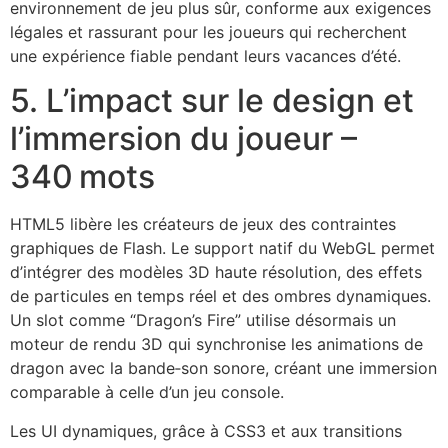
environnement de jeu plus sûr, conforme aux exigences
légales et rassurant pour les joueurs qui recherchent
une expérience fiable pendant leurs vacances d’été.
5. L’impact sur le design et
l’immersion du joueur –
340 mots
HTML5 libère les créateurs de jeux des contraintes
graphiques de Flash. Le support natif du WebGL permet
d’intégrer des modèles 3D haute résolution, des effets
de particules en temps réel et des ombres dynamiques.
Un slot comme “Dragon’s Fire” utilise désormais un
moteur de rendu 3D qui synchronise les animations de
dragon avec la bande‑son sonore, créant une immersion
comparable à celle d’un jeu console.
Les UI dynamiques, grâce à CSS3 et aux transitions