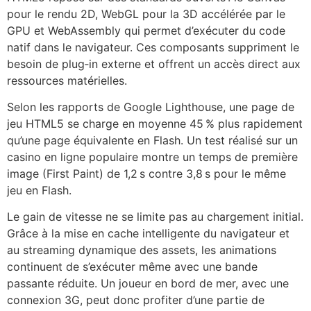
pour le rendu 2D, WebGL pour la 3D accélérée par le
GPU et WebAssembly qui permet d’exécuter du code
natif dans le navigateur. Ces composants suppriment le
besoin de plug‑in externe et offrent un accès direct aux
ressources matérielles.
Selon les rapports de Google Lighthouse, une page de
jeu HTML5 se charge en moyenne 45 % plus rapidement
qu’une page équivalente en Flash. Un test réalisé sur un
casino en ligne populaire montre un temps de première
image (First Paint) de 1,2 s contre 3,8 s pour le même
jeu en Flash.
Le gain de vitesse ne se limite pas au chargement initial.
Grâce à la mise en cache intelligente du navigateur et
au streaming dynamique des assets, les animations
continuent de s’exécuter même avec une bande
passante réduite. Un joueur en bord de mer, avec une
connexion 3G, peut donc profiter d’une partie de