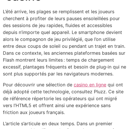
L’été arrive, les plages se remplissent et les joueurs
cherchent à profiter de leurs pauses ensoleillées pour
des sessions de jeu rapides, fluides et accessibles
depuis n’importe quel appareil. Le smartphone devient
alors le compagnon de jeu privilégié, que l’on utilise
entre deux coups de soleil ou pendant un trajet en train.
Dans ce contexte, les anciennes plateformes basées sur
Flash montrent leurs limites : temps de chargement
excessif, plantages fréquents et besoin de plug‑in qui ne
sont plus supportés par les navigateurs modernes.
Pour découvrir une sélection de
casino en ligne
qui ont
déjà adopté cette technologie, consultez Pluzz. Ce site
de référence répertorie les opérateurs qui ont migré
vers l’HTML5 et offrent ainsi une expérience sans
friction aux joueurs français.
L’article s’articule en deux temps. Dans un premier