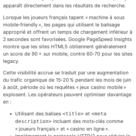
apparaît directement dans les résultats de recherche.
Lorsque les joueurs français tapent « machine à sous
mobile‑friendly », les pages qui utilisent le balisage
approprié et offrent un temps de chargement inférieur à
2 secondes sont favorisées. Google PageSpeed Insights
montre que les sites HTML5 obtiennent généralement
un score de 90 + sur mobile, contre 60‑70 pour les sites
legacy.
Cette visibilité accrue se traduit par une augmentation
du trafic organique de 15‑20 % pendant les mois de juin
à août, période où les requêtes « jeux casino mobile »
explosent. Les opérateurs peuvent optimiser davantage
en :
Utilisant des balises
et
<title>
<meta
incluant des mots‑clés comme
description>
« joueurs français » et « casino en ligne ».
Implémentant le protocole HTTP/2 pour réduire la