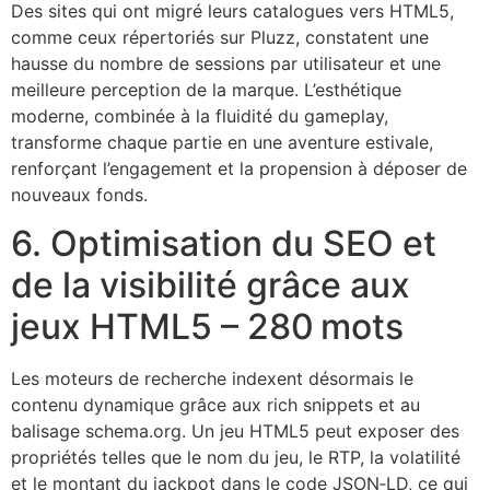
Des sites qui ont migré leurs catalogues vers HTML5,
comme ceux répertoriés sur Pluzz, constatent une
hausse du nombre de sessions par utilisateur et une
meilleure perception de la marque. L’esthétique
moderne, combinée à la fluidité du gameplay,
transforme chaque partie en une aventure estivale,
renforçant l’engagement et la propension à déposer de
nouveaux fonds.
6. Optimisation du SEO et
de la visibilité grâce aux
jeux HTML5 – 280 mots
Les moteurs de recherche indexent désormais le
contenu dynamique grâce aux rich snippets et au
balisage schema.org. Un jeu HTML5 peut exposer des
propriétés telles que le nom du jeu, le RTP, la volatilité
et le montant du jackpot dans le code JSON‑LD, ce qui