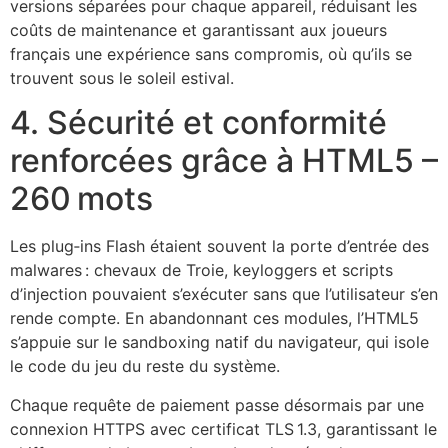
versions séparées pour chaque appareil, réduisant les
coûts de maintenance et garantissant aux joueurs
français une expérience sans compromis, où qu’ils se
trouvent sous le soleil estival.
4. Sécurité et conformité
renforcées grâce à HTML5 –
260 mots
Les plug‑ins Flash étaient souvent la porte d’entrée des
malwares : chevaux de Troie, keyloggers et scripts
d’injection pouvaient s’exécuter sans que l’utilisateur s’en
rende compte. En abandonnant ces modules, l’HTML5
s’appuie sur le sandboxing natif du navigateur, qui isole
le code du jeu du reste du système.
Chaque requête de paiement passe désormais par une
connexion HTTPS avec certificat TLS 1.3, garantissant le