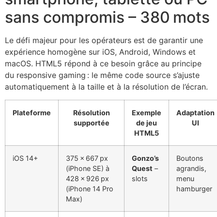
sans compromis – 380 mots
Le défi majeur pour les opérateurs est de garantir une
expérience homogène sur iOS, Android, Windows et
macOS. HTML5 répond à ce besoin grâce au principe
du responsive gaming : le même code source s’ajuste
automatiquement à la taille et à la résolution de l’écran.
Plateforme
Résolution
Exemple
Adaptation
supportée
de jeu
UI
HTML5
iOS 14+
375 × 667 px
Gonzo’s
Boutons
(iPhone SE) à
Quest
–
agrandis,
428 × 926 px
slots
menu
(iPhone 14 Pro
hamburger
Max)