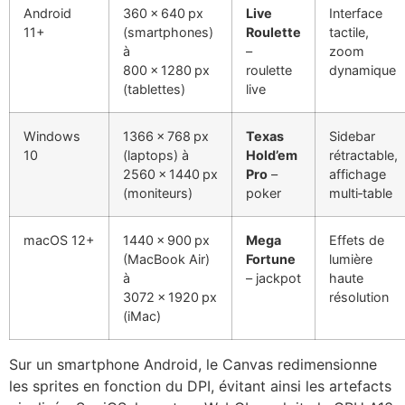
Android
360 × 640 px
Live
Interface
11+
(smartphones)
Roulette
tactile,
à
–
zoom
800 × 1280 px
roulette
dynamique
(tablettes)
live
Windows
1366 × 768 px
Texas
Sidebar
10
(laptops) à
Hold’em
rétractable,
2560 × 1440 px
Pro
–
affichage
(moniteurs)
poker
multi‑table
macOS 12+
1440 × 900 px
Mega
Effets de
(MacBook Air)
Fortune
lumière
à
– jackpot
haute
3072 × 1920 px
résolution
(iMac)
Sur un smartphone Android, le Canvas redimensionne
les sprites en fonction du DPI, évitant ainsi les artefacts