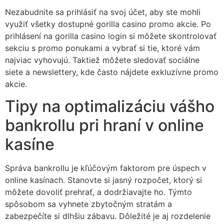
Nezabudnite sa prihlásiť na svoj účet, aby ste mohli
využiť všetky dostupné gorilla casino promo akcie. Po
prihlásení na gorilla casino login si môžete skontrolovať
sekciu s promo ponukami a vybrať si tie, ktoré vám
najviac vyhovujú. Taktiež môžete sledovať sociálne
siete a newslettery, kde často nájdete exkluzívne promo
akcie.
Tipy na optimalizáciu vášho
bankrollu pri hraní v online
kasíne
Správa bankrollu je kľúčovým faktorom pre úspech v
online kasínach. Stanovte si jasný rozpočet, ktorý si
môžete dovoliť prehrať, a dodržiavajte ho. Týmto
spôsobom sa vyhnete zbytočným stratám a
zabezpečíte si dlhšiu zábavu. Dôležité je aj rozdelenie