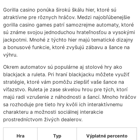
Gorilla casino ponúka širokú škálu hier, ktoré sú
atraktívne pre rôznych hráčov. Medzi najobľúbenejšie
gorilla casino games patrí samozrejme automaty, ktoré
sú známe svojou jednoduchou hrateľnosťou a vysokými
jackpotmi. Mnohé z týchto hier majú tematické dizajny
a bonusové funkcie, ktoré zvyšujú zábavu a šance na
výhru.
Okrem automatov sú populárne aj stolové hry ako
blackjack a ruleta. Pri hraní blackjacku môžete využiť
stratégie, ktoré vám pomôžu zlepšiť vaše šance na
víťazstvo. Ruleta je zase skvelou hrou pre tých, ktorí
majú radi vzrušenie z náhodnosti a šancí. Mnoho hráčov
sa rozhoduje pre tieto hry kvôli ich interaktívnemu
charakteru a možnosti sociálnej interakcie
prostredníctvom živých dealerov.
Hra
Typ
Výplatné percento