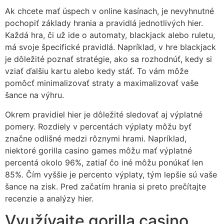
Ak chcete mať úspech v online kasínach, je nevyhnutné
pochopiť základy hrania a pravidlá jednotlivých hier.
Každá hra, či už ide o automaty, blackjack alebo ruletu,
má svoje špecifické pravidlá. Napríklad, v hre blackjack
je dôležité poznať stratégie, ako sa rozhodnúť, kedy si
vziať ďalšiu kartu alebo kedy stáť. To vám môže
pomôcť minimalizovať straty a maximalizovať vaše
šance na výhru.
Okrem pravidiel hier je dôležité sledovať aj výplatné
pomery. Rozdiely v percentách výplaty môžu byť
značne odlišné medzi rôznymi hrami. Napríklad,
niektoré gorilla casino games môžu mať výplatné
percentá okolo 96%, zatiaľ čo iné môžu ponúkať len
85%. Čím vyššie je percento výplaty, tým lepšie sú vaše
šance na zisk. Pred začatím hrania si preto prečítajte
recenzie a analýzy hier.
Využívajte gorilla casino