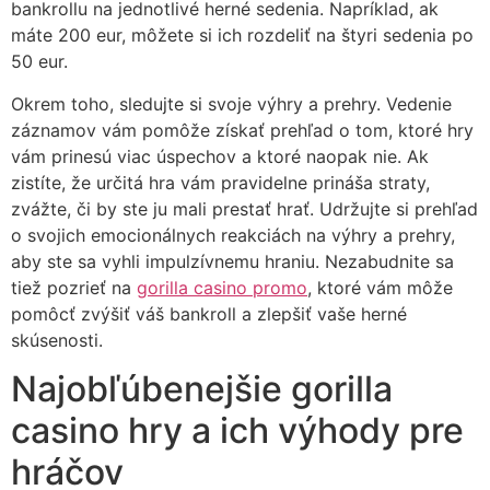
bankrollu na jednotlivé herné sedenia. Napríklad, ak
máte 200 eur, môžete si ich rozdeliť na štyri sedenia po
50 eur.
Okrem toho, sledujte si svoje výhry a prehry. Vedenie
záznamov vám pomôže získať prehľad o tom, ktoré hry
vám prinesú viac úspechov a ktoré naopak nie. Ak
zistíte, že určitá hra vám pravidelne prináša straty,
zvážte, či by ste ju mali prestať hrať. Udržujte si prehľad
o svojich emocionálnych reakciách na výhry a prehry,
aby ste sa vyhli impulzívnemu hraniu. Nezabudnite sa
tiež pozrieť na
gorilla casino promo
, ktoré vám môže
pomôcť zvýšiť váš bankroll a zlepšiť vaše herné
skúsenosti.
Najobľúbenejšie gorilla
casino hry a ich výhody pre
hráčov