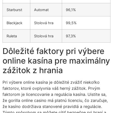
Starburst
Automat
96,1%
Blackjack
Stolová hra
99,5%
Ruleta
Stolová hra
97,3%
Dôležité faktory pri výbere
online kasína pre maximálny
zážitok z hrania
Pri výbere online kasína je dôležité zvážiť niekoľko
faktorov, ktoré ovplyvnia váš herný zážitok. Prvým
faktorom je licencovanie a regulácia kasína. Uistite sa,
že gorilla online casino má platnú licenciu, čo zaručuje,
že kasíno dodržiava stanovené pravidlá a regulácie.
Týmto spôsobom sa môžete cítiť bezpečne pri hraní a