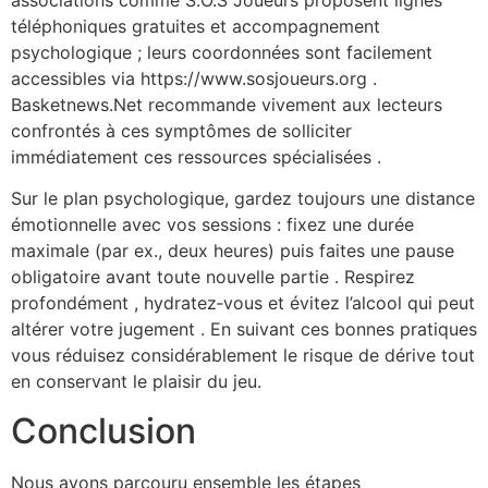
téléphoniques gratuites et accompagnement
psychologique ; leurs coordonnées sont facilement
accessibles via https://www.sosjoueurs.org .
Basketnews.Net recommande vivement aux lecteurs
confrontés à ces symptômes de solliciter
immédiatement ces ressources spécialisées .
Sur le plan psychologique, gardez toujours une distance
émotionnelle avec vos sessions : fixez une durée
maximale (par ex., deux heures) puis faites une pause
obligatoire avant toute nouvelle partie . Respirez
profondément , hydratez‑vous et évitez l’alcool qui peut
altérer votre jugement . En suivant ces bonnes pratiques
vous réduisez considérablement le risque de dérive tout
en conservant le plaisir du jeu.
Conclusion
Nous avons parcouru ensemble les étapes