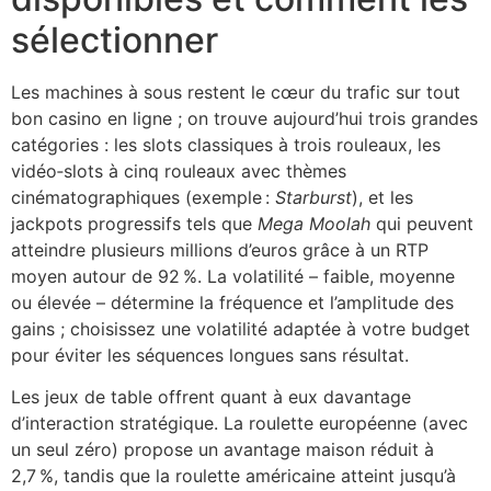
sélectionner
Les machines à sous restent le cœur du trafic sur tout
bon casino en ligne ; on trouve aujourd’hui trois grandes
catégories : les slots classiques à trois rouleaux, les
vidéo‑slots à cinq rouleaux avec thèmes
cinématographiques (exemple :
Starburst
), et les
jackpots progressifs tels que
Mega Moolah
qui peuvent
atteindre plusieurs millions d’euros grâce à un RTP
moyen autour de 92 %. La volatilité – faible, moyenne
ou élevée – détermine la fréquence et l’amplitude des
gains ; choisissez une volatilité adaptée à votre budget
pour éviter les séquences longues sans résultat.
Les jeux de table offrent quant à eux davantage
d’interaction stratégique. La roulette européenne (avec
un seul zéro) propose un avantage maison réduit à
2,7 %, tandis que la roulette américaine atteint jusqu’à