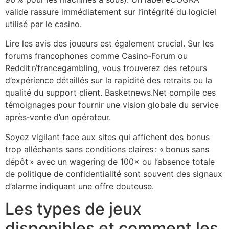
valide rassure immédiatement sur l’intégrité du logiciel
utilisé par le casino.
Lire les avis des joueurs est également crucial. Sur les
forums francophones comme Casino‑Forum ou
Reddit r/francegambling, vous trouverez des retours
d’expérience détaillés sur la rapidité des retraits ou la
qualité du support client. Basketnews.Net compile ces
témoignages pour fournir une vision globale du service
après‑vente d’un opérateur.
Soyez vigilant face aux sites qui affichent des bonus
trop alléchants sans conditions claires : « bonus sans
dépôt » avec un wagering de 100× ou l’absence totale
de politique de confidentialité sont souvent des signaux
d’alarme indiquant une offre douteuse.
Les types de jeux
disponibles et comment les