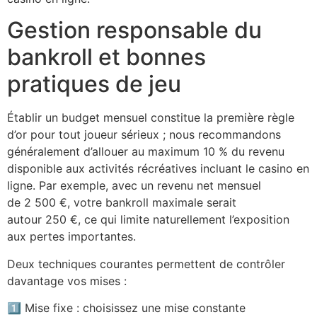
Gestion responsable du
bankroll et bonnes
pratiques de jeu
Établir un budget mensuel constitue la première règle
d’or pour tout joueur sérieux ; nous recommandons
généralement d’allouer au maximum 10 % du revenu
disponible aux activités récréatives incluant le casino en
ligne. Par exemple, avec un revenu net mensuel
de 2 500 €, votre bankroll maximale serait
autour 250 €, ce qui limite naturellement l’exposition
aux pertes importantes.
Deux techniques courantes permettent de contrôler
davantage vos mises :
1️⃣ Mise fixe : choisissez une mise constante