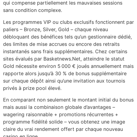
qui compense partiellement les mauvaises sessions
sans condition complexe.
Les programmes VIP ou clubs exclusifs fonctionnent par
paliers – Bronze, Silver, Gold – chaque niveau
débloquant des bénéfices tels qu’un gestionnaire dédié,
des limites de mise accrues ou encore des retraits
instantanés sans frais supplémentaires. Chez certains
sites évalués par Basketnews.Net, atteindre le statut
Gold nécessite environ 5 000 € joués annuellement mais
rapporte alors jusqu’à 30 % de bonus supplémentaire
sur chaque dépôt ainsi qu’une invitation aux tournois
privés à prize pool élevé.
En comparant non seulement le montant initial du bonus
mais aussi la combinaison globale d’avantages –
wagering raisonnable + promotions récurrentes +
programme fidélité solide – vous obtenez une image
claire du vrai rendement offert par chaque nouveau
casino en ligne.