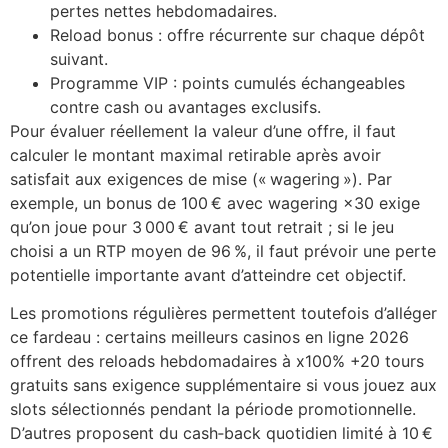
pertes nettes hebdomadaires.
Reload bonus : offre récurrente sur chaque dépôt
suivant.
Programme VIP : points cumulés échangeables
contre cash ou avantages exclusifs.
Pour évaluer réellement la valeur d’une offre, il faut
calculer le montant maximal retirable après avoir
satisfait aux exigences de mise (« wagering »). Par
exemple, un bonus de 100 € avec wagering ×30 exige
qu’on joue pour 3 000 € avant tout retrait ; si le jeu
choisi a un RTP moyen de 96 %, il faut prévoir une perte
potentielle importante avant d’atteindre cet objectif.
Les promotions régulières permettent toutefois d’alléger
ce fardeau : certains meilleurs casinos en ligne 2026
offrent des reloads hebdomadaires à x100% +20 tours
gratuits sans exigence supplémentaire si vous jouez aux
slots sélectionnés pendant la période promotionnelle.
D’autres proposent du cash‑back quotidien limité à 10 €