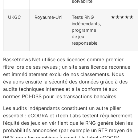
solvabilité
UKGC
Royaume‑Uni
Tests RNG
★★★★★
indépendants,
programme
de jeu
responsable
Basketnews.Net utilise ces licences comme premier
filtre lors de ses revues ; un site sans licence reconnue
est immédiatement exclu de nos classements. Nous
évaluons ensuite la sécurité des données grâce à des
audits techniques internes et à la conformité aux
normes PCI‑DSS pour les transactions bancaires.
Les audits indépendants constituent un autre pilier
essentiel : eCOGRA et iTech Labs testent régulièrement
l’équité des jeux en vérifiant que le RNG génère bien les
probabilités annoncées (par exemple un RTP moyen de
96 % pour les machines à sous). Un label eCOGRA