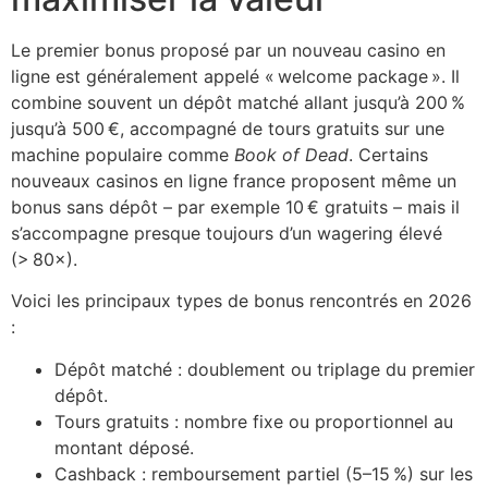
Le premier bonus proposé par un nouveau casino en
ligne est généralement appelé « welcome package ». Il
combine souvent un dépôt matché allant jusqu’à 200 %
jusqu’à 500 €, accompagné de tours gratuits sur une
machine populaire comme
Book of Dead
. Certains
nouveaux casinos en ligne france proposent même un
bonus sans dépôt – par exemple 10 € gratuits – mais il
s’accompagne presque toujours d’un wagering élevé
(> 80×).
Voici les principaux types de bonus rencontrés en 2026
:
Dépôt matché : doublement ou triplage du premier
dépôt.
Tours gratuits : nombre fixe ou proportionnel au
montant déposé.
Cashback : remboursement partiel (5–15 %) sur les