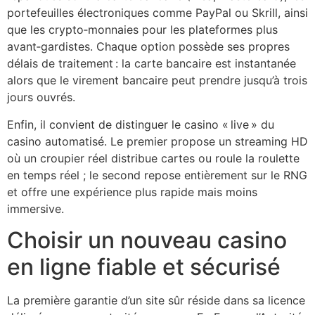
portefeuilles électroniques comme PayPal ou Skrill, ainsi
que les crypto‑monnaies pour les plateformes plus
avant‑gardistes. Chaque option possède ses propres
délais de traitement : la carte bancaire est instantanée
alors que le virement bancaire peut prendre jusqu’à trois
jours ouvrés.
Enfin, il convient de distinguer le casino « live » du
casino automatisé. Le premier propose un streaming HD
où un croupier réel distribue cartes ou roule la roulette
en temps réel ; le second repose entièrement sur le RNG
et offre une expérience plus rapide mais moins
immersive.
Choisir un nouveau casino
en ligne fiable et sécurisé
La première garantie d’un site sûr réside dans sa licence