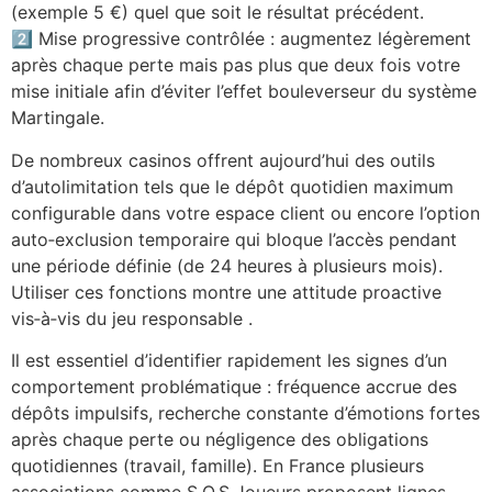
(exemple 5 €) quel que soit le résultat précédent.
2️⃣ Mise progressive contrôlée : augmentez légèrement
après chaque perte mais pas plus que deux fois votre
mise initiale afin d’éviter l’effet bouleverseur du système
Martingale.
De nombreux casinos offrent aujourd’hui des outils
d’autolimitation tels que le dépôt quotidien maximum
configurable dans votre espace client ou encore l’option
auto‑exclusion temporaire qui bloque l’accès pendant
une période définie (de 24 heures à plusieurs mois).
Utiliser ces fonctions montre une attitude proactive
vis‑à‑vis du jeu responsable .
Il est essentiel d’identifier rapidement les signes d’un
comportement problématique : fréquence accrue des
dépôts impulsifs, recherche constante d’émotions fortes
après chaque perte ou négligence des obligations
quotidiennes (travail, famille). En France plusieurs
associations comme S.O.S Joueurs proposent lignes