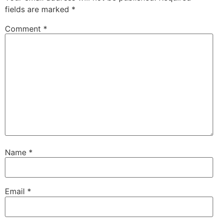
fields are marked
*
Comment
*
Name
*
Email
*