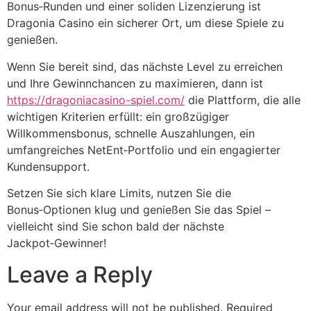
Bonus‑Runden und einer soliden Lizenzierung ist
Dragonia Casino ein sicherer Ort, um diese Spiele zu
genießen.
Wenn Sie bereit sind, das nächste Level zu erreichen
und Ihre Gewinnchancen zu maximieren, dann ist
https://dragoniacasino-spiel.com/
die Plattform, die alle
wichtigen Kriterien erfüllt: ein großzügiger
Willkommensbonus, schnelle Auszahlungen, ein
umfangreiches NetEnt‑Portfolio und ein engagierter
Kundensupport.
Setzen Sie sich klare Limits, nutzen Sie die
Bonus‑Optionen klug und genießen Sie das Spiel –
vielleicht sind Sie schon bald der nächste
Jackpot‑Gewinner!
Leave a Reply
Your email address will not be published.
Required