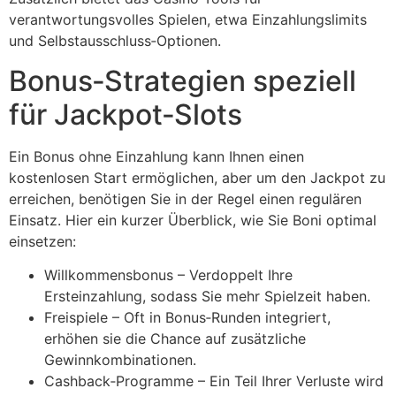
verantwortungsvolles Spielen, etwa Einzahlungslimits
und Selbstausschluss‑Optionen.
Bonus‑Strategien speziell
für Jackpot‑Slots
Ein Bonus ohne Einzahlung kann Ihnen einen
kostenlosen Start ermöglichen, aber um den Jackpot zu
erreichen, benötigen Sie in der Regel einen regulären
Einsatz. Hier ein kurzer Überblick, wie Sie Boni optimal
einsetzen:
Willkommensbonus – Verdoppelt Ihre
Ersteinzahlung, sodass Sie mehr Spielzeit haben.
Freispiele – Oft in Bonus‑Runden integriert,
erhöhen sie die Chance auf zusätzliche
Gewinnkombinationen.
Cashback‑Programme – Ein Teil Ihrer Verluste wird