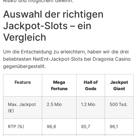
Risiko und möglichem Gewinn.
Auswahl der richtigen
Jackpot‑Slots – ein
Vergleich
Um die Entscheidung zu erleichtern, haben wir die drei
beliebtesten NetEnt‑Jackpot‑Slots bei Dragonia Casino
gegenübergestellt.
Feature
Mega
Hall of
Jackpot
Fortune
Gods
Giant
Max. Jackpot
2.5 Mio
1.2 Mio
500 Tsd.
(€)
RTP (%)
96,6
95,7
96,1