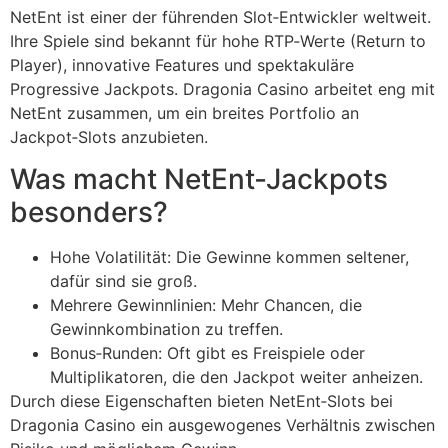
NetEnt ist einer der führenden Slot‑Entwickler weltweit.
Ihre Spiele sind bekannt für hohe RTP‑Werte (Return to
Player), innovative Features und spektakuläre
Progressive Jackpots. Dragonia Casino arbeitet eng mit
NetEnt zusammen, um ein breites Portfolio an
Jackpot‑Slots anzubieten.
Was macht NetEnt‑Jackpots
besonders?
Hohe Volatilität: Die Gewinne kommen seltener,
dafür sind sie groß.
Mehrere Gewinnlinien: Mehr Chancen, die
Gewinnkombination zu treffen.
Bonus‑Runden: Oft gibt es Freispiele oder
Multiplikatoren, die den Jackpot weiter anheizen.
Durch diese Eigenschaften bieten NetEnt‑Slots bei
Dragonia Casino ein ausgewogenes Verhältnis zwischen