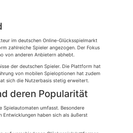
d
kteur im deutschen Online-Glücksspielmarkt
tform zahlreiche Spieler angezogen. Der Fokus
no von anderen Anbietern abhebt.
isse der deutschen Spieler. Die Plattform hat
nführung von mobilen Spieloptionen hat zudem
at sich die Nutzerbasis stetig erweitert.
nd deren Popularität
ne Spielautomaten umfasst. Besondere
en Entwicklungen haben sich als äußerst