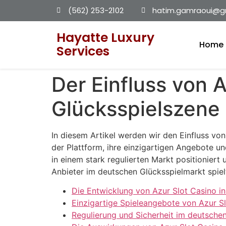
(562) 253-2102
hatim.gamraoui@g
Hayatte Luxury
Home
Services
Der Einfluss von 
Glücksspielszene
In diesem Artikel werden wir den Einfluss vo
der Plattform, ihre einzigartigen Angebote un
in einem stark regulierten Markt positioniert 
Anbieter im deutschen Glücksspielmarkt spiel
Die Entwicklung von Azur Slot Casino i
Einzigartige Spieleangebote von Azur Sl
Regulierung und Sicherheit im deutschen