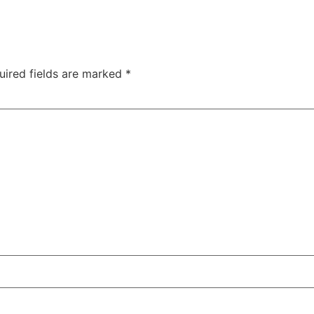
uired fields are marked
*