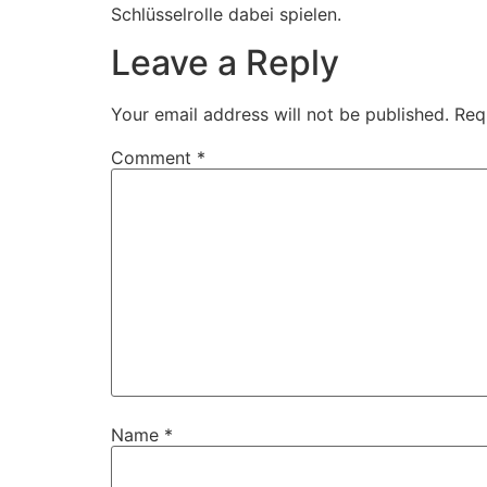
Schlüsselrolle dabei spielen.
Leave a Reply
Your email address will not be published.
Req
Comment
*
Name
*