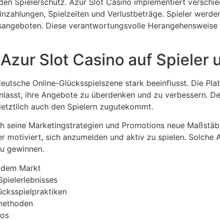
ft den Spielerschutz. Azur Slot Casino implementiert vers
Einzahlungen, Spielzeiten und Verlustbeträge. Spieler werde
fsangeboten. Diese verantwortungsvolle Herangehensweise s
Azur Slot Casino auf Spieler 
eutsche Online-Glücksspielszene stark beeinflusst. Die Pla
lasst, ihre Angebote zu überdenken und zu verbessern. De
 letztlich auch den Spielern zugutekommt.
ch seine Marketingstrategien und Promotions neue Maßstäb
r motiviert, sich anzumelden und aktiv zu spielen. Solche 
zu gewinnen.
f dem Markt
Spielerlebnisses
cksspielpraktiken
methoden
nos