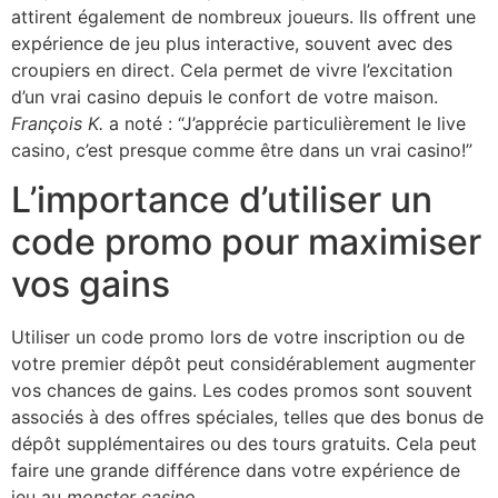
attirent également de nombreux joueurs. Ils offrent une
expérience de jeu plus interactive, souvent avec des
croupiers en direct. Cela permet de vivre l’excitation
d’un vrai casino depuis le confort de votre maison.
François K.
a noté : “J’apprécie particulièrement le live
casino, c’est presque comme être dans un vrai casino!”
L’importance d’utiliser un
code promo pour maximiser
vos gains
Utiliser un code promo lors de votre inscription ou de
votre premier dépôt peut considérablement augmenter
vos chances de gains. Les codes promos sont souvent
associés à des offres spéciales, telles que des bonus de
dépôt supplémentaires ou des tours gratuits. Cela peut
faire une grande différence dans votre expérience de
jeu au
monster casino
.