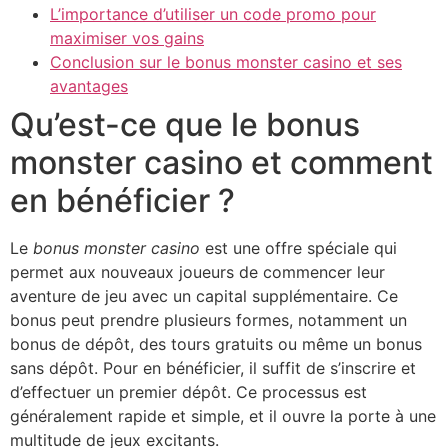
L’importance d’utiliser un code promo pour
maximiser vos gains
Conclusion sur le bonus monster casino et ses
avantages
Qu’est-ce que le bonus
monster casino et comment
en bénéficier ?
Le
bonus monster casino
est une offre spéciale qui
permet aux nouveaux joueurs de commencer leur
aventure de jeu avec un capital supplémentaire. Ce
bonus peut prendre plusieurs formes, notamment un
bonus de dépôt, des tours gratuits ou même un bonus
sans dépôt. Pour en bénéficier, il suffit de s’inscrire et
d’effectuer un premier dépôt. Ce processus est
généralement rapide et simple, et il ouvre la porte à une
multitude de jeux excitants.