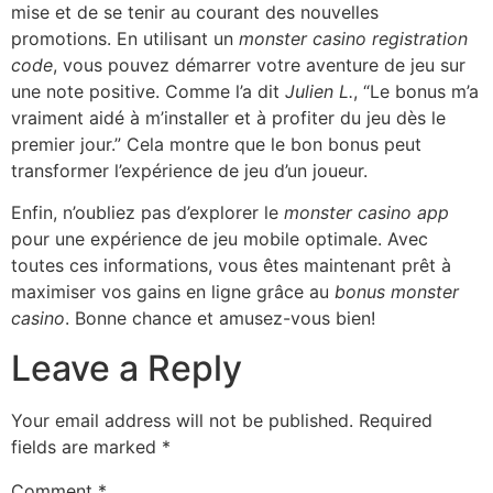
mise et de se tenir au courant des nouvelles
promotions. En utilisant un
monster casino registration
code
, vous pouvez démarrer votre aventure de jeu sur
une note positive. Comme l’a dit
Julien L.
, “Le bonus m’a
vraiment aidé à m’installer et à profiter du jeu dès le
premier jour.” Cela montre que le bon bonus peut
transformer l’expérience de jeu d’un joueur.
Enfin, n’oubliez pas d’explorer le
monster casino app
pour une expérience de jeu mobile optimale. Avec
toutes ces informations, vous êtes maintenant prêt à
maximiser vos gains en ligne grâce au
bonus monster
casino
. Bonne chance et amusez-vous bien!
Leave a Reply
Your email address will not be published.
Required
fields are marked
*
Comment
*