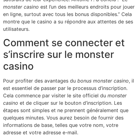
monster casino
est l’un des meilleurs endroits pour jouer
en ligne, surtout avec tous les bonus disponibles.” Cela
montre que le casino a su répondre aux attentes de ses
utilisateurs.
Comment se connecter et
s’inscrire sur le monster
casino
Pour profiter des avantages du
bonus monster casino
, il
est essentiel de passer par le processus d’inscription.
Cela commence par visiter le site officiel du
monster
casino
et de cliquer sur le bouton d’inscription. Les
étapes sont simples et ne prennent généralement que
quelques minutes. Vous aurez besoin de fournir des
informations de base, telles que votre nom, votre
adresse et votre adresse e-mail.