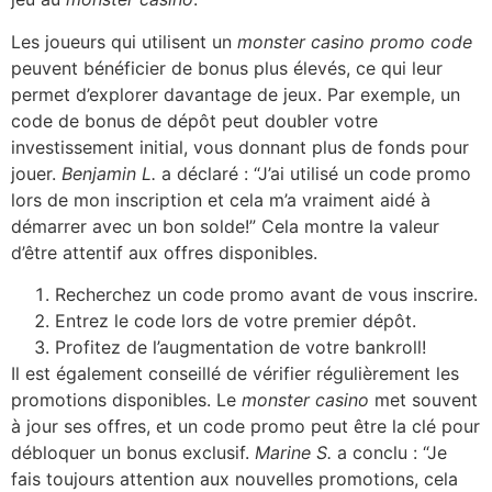
Les joueurs qui utilisent un
monster casino promo code
peuvent bénéficier de bonus plus élevés, ce qui leur
permet d’explorer davantage de jeux. Par exemple, un
code de bonus de dépôt peut doubler votre
investissement initial, vous donnant plus de fonds pour
jouer.
Benjamin L.
a déclaré : “J’ai utilisé un code promo
lors de mon inscription et cela m’a vraiment aidé à
démarrer avec un bon solde!” Cela montre la valeur
d’être attentif aux offres disponibles.
Recherchez un code promo avant de vous inscrire.
Entrez le code lors de votre premier dépôt.
Profitez de l’augmentation de votre bankroll!
Il est également conseillé de vérifier régulièrement les
promotions disponibles. Le
monster casino
met souvent
à jour ses offres, et un code promo peut être la clé pour
débloquer un bonus exclusif.
Marine S.
a conclu : “Je
fais toujours attention aux nouvelles promotions, cela