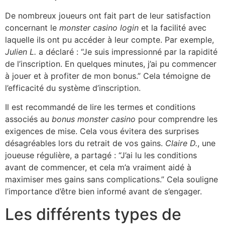
De nombreux joueurs ont fait part de leur satisfaction
concernant le
monster casino login
et la facilité avec
laquelle ils ont pu accéder à leur compte. Par exemple,
Julien L.
a déclaré : “Je suis impressionné par la rapidité
de l’inscription. En quelques minutes, j’ai pu commencer
à jouer et à profiter de mon bonus.” Cela témoigne de
l’efficacité du système d’inscription.
Il est recommandé de lire les termes et conditions
associés au
bonus monster casino
pour comprendre les
exigences de mise. Cela vous évitera des surprises
désagréables lors du retrait de vos gains.
Claire D.
, une
joueuse régulière, a partagé : “J’ai lu les conditions
avant de commencer, et cela m’a vraiment aidé à
maximiser mes gains sans complications.” Cela souligne
l’importance d’être bien informé avant de s’engager.
Les différents types de