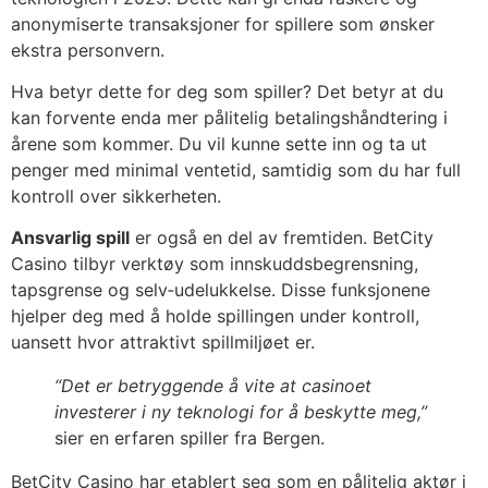
anonymiserte transaksjoner for spillere som ønsker
ekstra personvern.
Hva betyr dette for deg som spiller? Det betyr at du
kan forvente enda mer pålitelig betalingshåndtering i
årene som kommer. Du vil kunne sette inn og ta ut
penger med minimal ventetid, samtidig som du har full
kontroll over sikkerheten.
Ansvarlig spill
er også en del av fremtiden. BetCity
Casino tilbyr verktøy som innskuddsbegrensning,
tapsgrense og selv‑udelukkelse. Disse funksjonene
hjelper deg med å holde spillingen under kontroll,
uansett hvor attraktivt spillmiljøet er.
“Det er betryggende å vite at casinoet
investerer i ny teknologi for å beskytte meg,”
sier en erfaren spiller fra Bergen.
BetCity Casino har etablert seg som en pålitelig aktør i