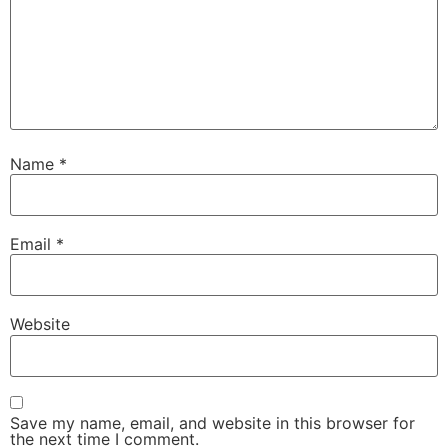
Name
*
Email
*
Website
Save my name, email, and website in this browser for
the next time I comment.