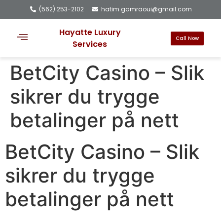
(562) 253-2102
hatim.gamraoui@gmail.com
Hayatte Luxury
Call Now
Services
BetCity Casino – Slik
sikrer du trygge
betalinger på nett
BetCity Casino – Slik
sikrer du trygge
betalinger på nett