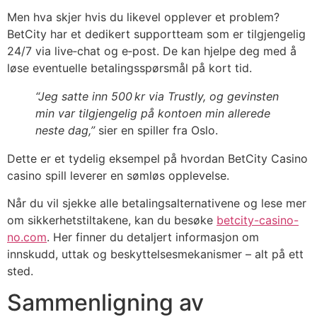
Men hva skjer hvis du likevel opplever et problem?
BetCity har et dedikert supportteam som er tilgjengelig
24/7 via live‑chat og e‑post. De kan hjelpe deg med å
løse eventuelle betalingsspørsmål på kort tid.
“Jeg satte inn 500 kr via Trustly, og gevinsten
min var tilgjengelig på kontoen min allerede
neste dag,”
sier en spiller fra Oslo.
Dette er et tydelig eksempel på hvordan BetCity Casino
casino spill leverer en sømløs opplevelse.
Når du vil sjekke alle betalingsalternativene og lese mer
om sikkerhetstiltakene, kan du besøke
betcity-casino-
no.com
. Her finner du detaljert informasjon om
innskudd, uttak og beskyttelsesmekanismer – alt på ett
sted.
Sammenligning av