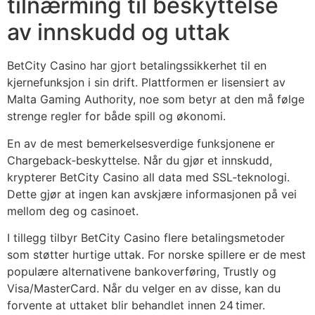
tilnærming til beskyttelse
av innskudd og uttak
BetCity Casino har gjort betalingssikkerhet til en
kjernefunksjon i sin drift. Plattformen er lisensiert av
Malta Gaming Authority, noe som betyr at den må følge
strenge regler for både spill og økonomi.
En av de mest bemerkelsesverdige funksjonene er
Chargeback‑beskyttelse. Når du gjør et innskudd,
krypterer BetCity Casino all data med SSL‑teknologi.
Dette gjør at ingen kan avskjære informasjonen på vei
mellom deg og casinoet.
I tillegg tilbyr BetCity Casino flere betalingsmetoder
som støtter hurtige uttak. For norske spillere er de mest
populære alternativene bankoverføring, Trustly og
Visa/MasterCard. Når du velger en av disse, kan du
forvente at uttaket blir behandlet innen 24 timer.