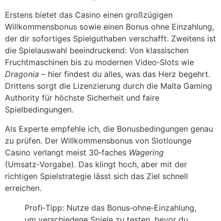
Erstens bietet das Casino einen großzügigen
Willkommensbonus sowie einen Bonus ohne Einzahlung,
der dir sofortiges Spielguthaben verschafft. Zweitens ist
die Spielauswahl beeindruckend: Von klassischen
Fruchtmaschinen bis zu modernen Video‑Slots wie
Dragonia
– hier findest du alles, was das Herz begehrt.
Drittens sorgt die Lizenzierung durch die Malta Gaming
Authority für höchste Sicherheit und faire
Spielbedingungen.
Als Experte empfehle ich, die Bonusbedingungen genau
zu prüfen. Der Willkommensbonus von Slotlounge
Casino verlangt meist 30‑faches
Wagering
(Umsatz‑Vorgabe). Das klingt hoch, aber mit der
richtigen Spielstrategie lässt sich das Ziel schnell
erreichen.
Profi‑Tipp: Nutze das Bonus‑ohne‑Einzahlung,
um verschiedene Spiele zu testen, bevor du