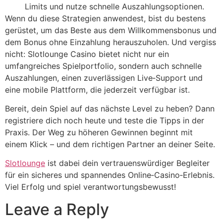
Limits und nutze schnelle Auszahlungsoptionen.
Wenn du diese Strategien anwendest, bist du bestens
gerüstet, um das Beste aus dem Willkommensbonus und
dem Bonus ohne Einzahlung herauszuholen. Und vergiss
nicht: Slotlounge Casino bietet nicht nur ein
umfangreiches Spielportfolio, sondern auch schnelle
Auszahlungen, einen zuverlässigen Live‑Support und
eine mobile Plattform, die jederzeit verfügbar ist.
Bereit, dein Spiel auf das nächste Level zu heben? Dann
registriere dich noch heute und teste die Tipps in der
Praxis. Der Weg zu höheren Gewinnen beginnt mit
einem Klick – und dem richtigen Partner an deiner Seite.
Slotlounge
ist dabei dein vertrauenswürdiger Begleiter
für ein sicheres und spannendes Online‑Casino‑Erlebnis.
Viel Erfolg und spiel verantwortungsbewusst!
Leave a Reply