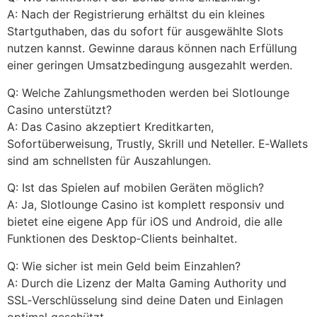
A: Nach der Registrierung erhältst du ein kleines
Startguthaben, das du sofort für ausgewählte Slots
nutzen kannst. Gewinne daraus können nach Erfüllung
einer geringen Umsatzbedingung ausgezahlt werden.
Q: Welche Zahlungsmethoden werden bei Slotlounge
Casino unterstützt?
A: Das Casino akzeptiert Kreditkarten,
Sofortüberweisung, Trustly, Skrill und Neteller. E‑Wallets
sind am schnellsten für Auszahlungen.
Q: Ist das Spielen auf mobilen Geräten möglich?
A: Ja, Slotlounge Casino ist komplett responsiv und
bietet eine eigene App für iOS und Android, die alle
Funktionen des Desktop‑Clients beinhaltet.
Q: Wie sicher ist mein Geld beim Einzahlen?
A: Durch die Lizenz der Malta Gaming Authority und
SSL‑Verschlüsselung sind deine Daten und Einlagen
optimal geschützt.