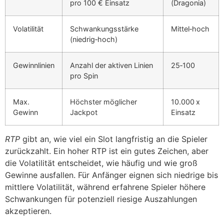
pro 100 € Einsatz
(Dragonia)
Volatilität
Schwankungsstärke
Mittel‑hoch
(niedrig‑hoch)
Gewinnlinien
Anzahl der aktiven Linien
25‑100
pro Spin
Max.
Höchster möglicher
10.000 x
Gewinn
Jackpot
Einsatz
RTP
gibt an, wie viel ein Slot langfristig an die Spieler
zurückzahlt. Ein hoher RTP ist ein gutes Zeichen, aber
die Volatilität entscheidet, wie häufig und wie groß
Gewinne ausfallen. Für Anfänger eignen sich niedrige bis
mittlere Volatilität, während erfahrene Spieler höhere
Schwankungen für potenziell riesige Auszahlungen
akzeptieren.