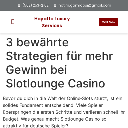
(562) 253-2102
hatim.gamraoui@gmail.com
Hayatte Luxury
Call Now
Services
3 bewährte
Strategien für mehr
Gewinn bei
Slotlounge Casino
Bevor du dich in die Welt der Online‑Slots stürzt, ist ein
solides Fundament entscheidend. Viele Spieler
überspringen die ersten Schritte und verlieren schnell ihr
Budget. Was genau macht Slotlounge Casino so
attraktiv für deutsche Spieler?