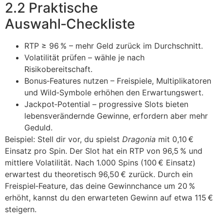
2.2 Praktische
Auswahl‑Checkliste
RTP ≥ 96 % – mehr Geld zurück im Durchschnitt.
Volatilität prüfen – wähle je nach
Risikobereitschaft.
Bonus‑Features nutzen – Freispiele, Multiplikatoren
und Wild‑Symbole erhöhen den Erwartungswert.
Jackpot‑Potential – progressive Slots bieten
lebensverändernde Gewinne, erfordern aber mehr
Geduld.
Beispiel: Stell dir vor, du spielst
Dragonia
mit 0,10 €
Einsatz pro Spin. Der Slot hat ein RTP von 96,5 % und
mittlere Volatilität. Nach 1.000 Spins (100 € Einsatz)
erwartest du theoretisch 96,50 € zurück. Durch ein
Freispiel‑Feature, das deine Gewinnchance um 20 %
erhöht, kannst du den erwarteten Gewinn auf etwa 115 €
steigern.