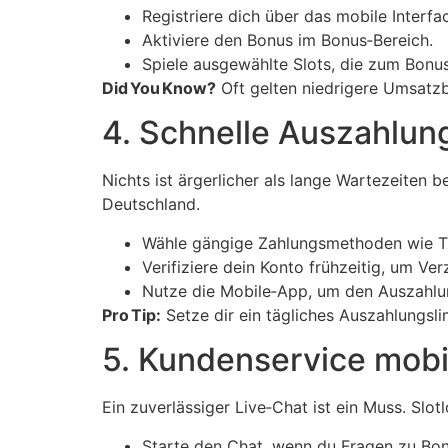
Registriere dich über das mobile Interfa
Aktiviere den Bonus im Bonus‑Bereich.
Spiele ausgewählte Slots, die zum Bonus
Did You Know?
Oft gelten niedrigere Umsatzb
4. Schnelle Auszahlung
Nichts ist ärgerlicher als lange Wartezeiten 
Deutschland.
Wähle gängige Zahlungsmethoden wie Tr
Verifiziere dein Konto frühzeitig, um V
Nutze die Mobile‑App, um den Auszahlun
Pro Tip:
Setze dir ein tägliches Auszahlungslim
5. Kundenservice mobi
Ein zuverlässiger Live‑Chat ist ein Muss. Slot
Starte den Chat, wenn du Fragen zu Bon