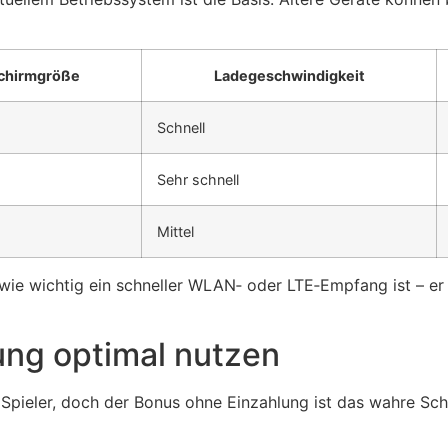
schirmgröße
Ladegeschwindigkeit
Schnell
Sehr schnell
Mittel
 wie wichtig ein schneller WLAN‑ oder LTE‑Empfang ist – e
ung optimal nutzen
Spieler, doch der Bonus ohne Einzahlung ist das wahre Schm