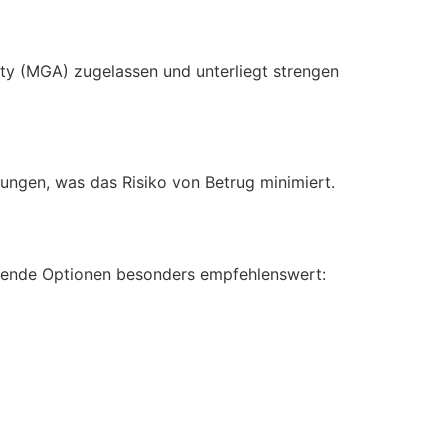
rity (MGA) zugelassen und unterliegt strengen
ungen, was das Risiko von Betrug minimiert.
lgende Optionen besonders empfehlenswert: