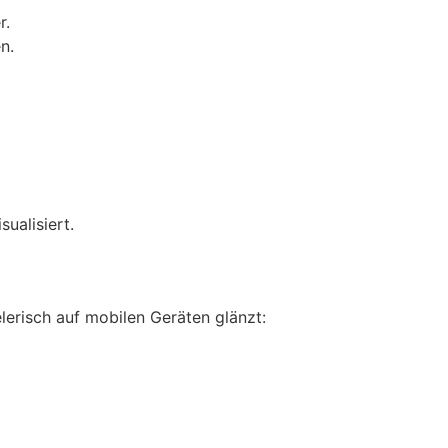
r.
n.
ualisiert.
elerisch auf mobilen Geräten glänzt: