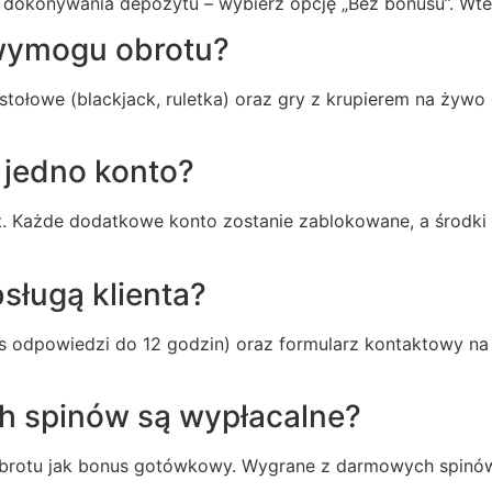
dokonywania depozytu – wybierz opcję „Bez bonusu”. Wte
o wymogu obrotu?
stołowe (blackjack, ruletka) oraz gry z krupierem na żywo 
 jedno konto?
nt. Każde dodatkowe konto zostanie zablokowane, a środk
sługą klienta?
as odpowiedzi do 12 godzin) oraz formularz kontaktowy na 
 spinów są wypłacalne?
brotu jak bonus gotówkowy. Wygrane z darmowych spinó