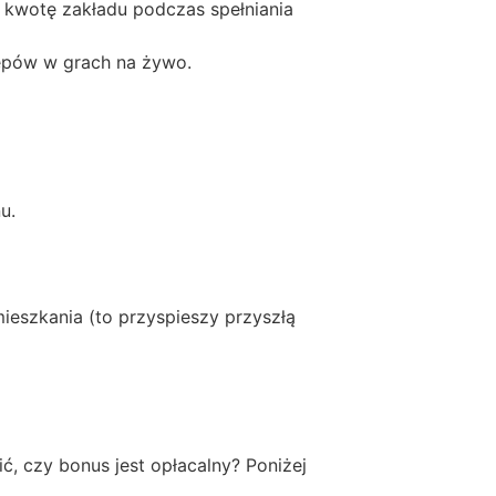
kwotę zakładu podczas spełniania
tępów w grach na żywo.
u.
amieszkania (to przyspieszy przyszłą
, czy bonus jest opłacalny? Poniżej