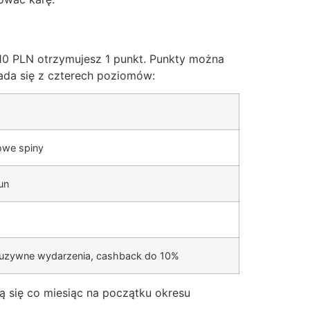
 10 PLN otrzymujesz 1 punkt. Punkty można
ada się z czterech poziomów:
owe spiny
un
kluzywne wydarzenia, cashback do 10%
ą się co miesiąc na początku okresu