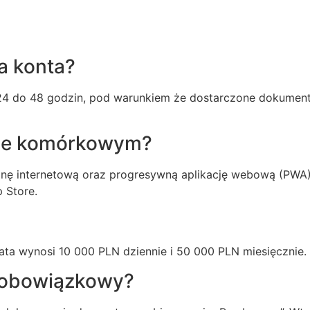
a konta?
 24 do 48 godzin, pod warunkiem że dostarczone dokument
nie komórkowym?
ronę internetową oraz progresywną aplikację webową (PWA
 Store.
a wynosi 10 000 PLN dziennie i 50 000 PLN miesięcznie. 
t obowiązkowy?