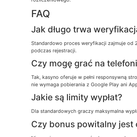
FAQ
Jak długo trwa weryfikacj
Standardowo proces weryfikacji zajmuje od
podczas rejestracji.
Czy mogę grać na telefo
Tak, kasyno oferuje w pełni responsywną st
nie wymaga pobierania z Google Play ani App
Jakie są limity wypłat?
Dla standardowych graczy maksymalna wypłat
Czy bonus powitalny jes