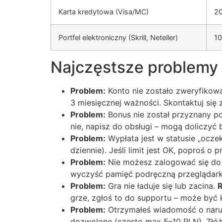
Karta kredytowa (Visa/MC)
2
Portfel elektroniczny (Skrill, Neteller)
10
Najczęstsze problemy 
Problem:
Konto nie zostało zweryfiko
3 miesięcznej ważności. Skontaktuj się
Problem:
Bonus nie został przyznany p
nie, napisz do obsługi – mogą doliczyć 
Problem:
Wypłata jest w statusie „oczek
dziennie). Jeśli limit jest OK, poproś
Problem:
Nie możesz zalogować się do
wyczyść pamięć podręczną przeglądarki 
Problem:
Gra nie ładuje się lub zacina.
R
grze, zgłoś to do supportu – może być 
Problem:
Otrzymałeś wiadomość o naru
dozwolone (często max 5–10 PLN). Złóż 