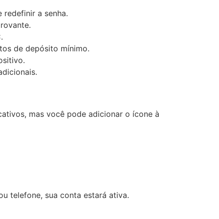
redefinir a senha.
rovante.
.
itos de depósito mínimo.
sitivo.
dicionais.
icativos, mas você pode adicionar o ícone à
ou telefone, sua conta estará ativa.