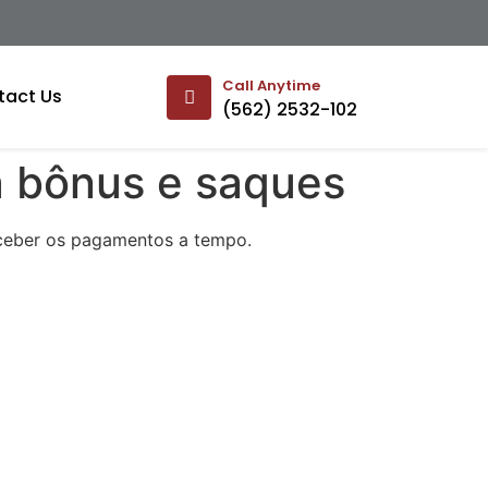
Call Anytime
tact Us
(562) 2532-102
a bônus e saques
eceber os pagamentos a tempo.