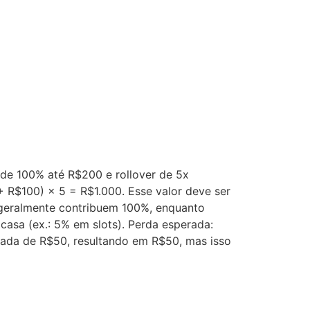
s de 100% até R$200 e rollover de 5x
+ R$100) × 5 = R$1.000. Esse valor deve ser
 geralmente contribuem 100%, enquanto
 casa (ex.: 5% em slots). Perda esperada:
rada de R$50, resultando em R$50, mas isso