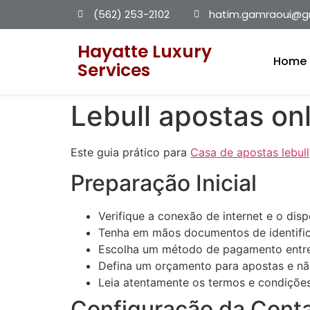
(562) 253-2102
hatim.gamraoui@g
Hayatte Luxury
Home
Services
Lebull apostas on
Este guia prático para
Casa de apostas lebull
Preparação Inicial
Verifique a conexão de internet e o dis
Tenha em mãos documentos de identific
Escolha um método de pagamento entre a
Defina um orçamento para apostas e não
Leia atentamente os termos e condições 
Configuração da Cont