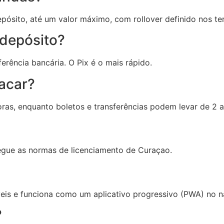
pósito, até um valor máximo, com rollover definido nos te
 depósito?
ferência bancária. O Pix é o mais rápido.
acar?
as, enquanto boletos e transferências podem levar de 2 a 
 segue as normas de licenciamento de Curaçao.
óveis e funciona como um aplicativo progressivo (PWA) no 
?