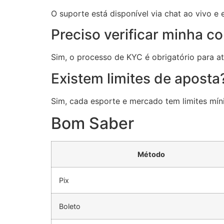
O suporte está disponível via chat ao vivo e 
Preciso verificar minha c
Sim, o processo de KYC é obrigatório para a
Existem limites de aposta
Sim, cada esporte e mercado tem limites mín
Bom Saber
Método
Pix
Boleto