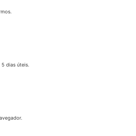
rmos.
5 dias úteis.
navegador.