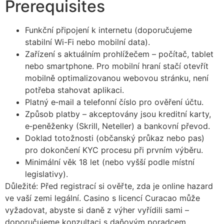
Prerequisites
Funkční připojení k internetu (doporučujeme
stabilní Wi-Fi nebo mobilní data).
Zařízení s aktuálním prohlížečem – počítač, tablet
nebo smartphone. Pro mobilní hraní stačí otevřít
mobilně optimalizovanou webovou stránku, není
potřeba stahovat aplikaci.
Platný e‑mail a telefonní číslo pro ověření účtu.
Způsob platby – akceptovány jsou kreditní karty,
e‑peněženky (Skrill, Neteller) a bankovní převod.
Doklad totožnosti (občanský průkaz nebo pas)
pro dokončení KYC procesu při prvním výběru.
Minimální věk 18 let (nebo vyšší podle místní
legislativy).
Důležité: Před registrací si ověřte, zda je online hazard
ve vaší zemi legální. Casino s licencí Curacao může
vyžadovat, abyste si daně z výher vyřídili sami –
doporučujeme konzultaci s daňovým poradcem.