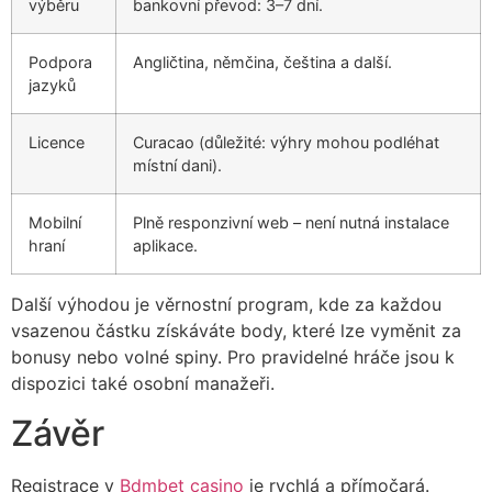
výběru
bankovní převod: 3–7 dní.
Podpora
Angličtina, němčina, čeština a další.
jazyků
Licence
Curacao (důležité: výhry mohou podléhat
místní dani).
Mobilní
Plně responzivní web – není nutná instalace
hraní
aplikace.
Další výhodou je věrnostní program, kde za každou
vsazenou částku získáváte body, které lze vyměnit za
bonusy nebo volné spiny. Pro pravidelné hráče jsou k
dispozici také osobní manažeři.
Závěr
Registrace v
Bdmbet casino
je rychlá a přímočará.