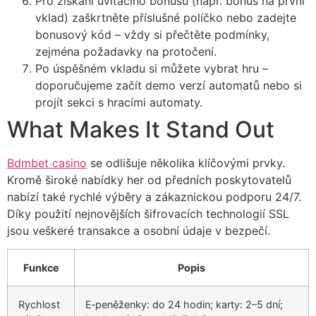
Pro získání uvítacího bonusu (např. bonus na první
vklad) zaškrtněte příslušné políčko nebo zadejte
bonusový kód – vždy si přečtěte podmínky,
zejména požadavky na protočení.
Po úspěšném vkladu si můžete vybrat hru –
doporučujeme začít demo verzí automatů nebo si
projít sekci s hracími automaty.
What Makes It Stand Out
Bdmbet casino
se odlišuje několika klíčovými prvky.
Kromě široké nabídky her od předních poskytovatelů
nabízí také rychlé výběry a zákaznickou podporu 24/7.
Díky použití nejnovějších šifrovacích technologií SSL
jsou veškeré transakce a osobní údaje v bezpečí.
Funkce
Popis
Rychlost
E‑peněženky: do 24 hodin; karty: 2–5 dní;