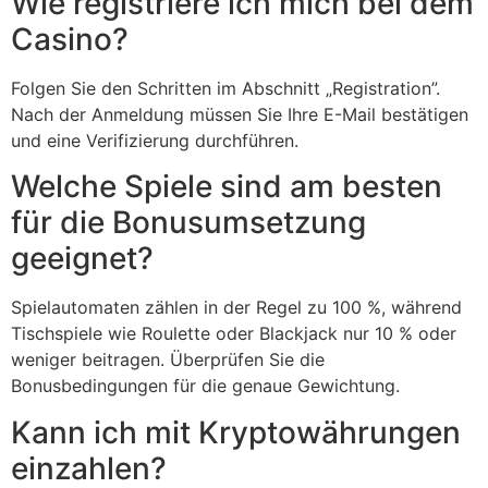
Wie registriere ich mich bei dem
Casino?
Folgen Sie den Schritten im Abschnitt „Registration”.
Nach der Anmeldung müssen Sie Ihre E-Mail bestätigen
und eine Verifizierung durchführen.
Welche Spiele sind am besten
für die Bonusumsetzung
geeignet?
Spielautomaten zählen in der Regel zu 100 %, während
Tischspiele wie Roulette oder Blackjack nur 10 % oder
weniger beitragen. Überprüfen Sie die
Bonusbedingungen für die genaue Gewichtung.
Kann ich mit Kryptowährungen
einzahlen?