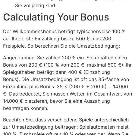
Sie volljährig sind.
Calculating Your Bonus
Der Willkommensbonus beträgt typischerweise 100 %
auf Ihre erste Einzahlung bis zu 500 € plus 200
Freispiele. So berechnen Sie die Umsatzbedingung:
Angenommen, Sie zahlen 200 € ein. Sie erhalten einen
Bonus von 200 € (100 % von 200 €, maximal 500 €). Ihr
Spielguthaben beträgt dann 400 € (Einzahlung +
Bonus). Die Umsatzbedingung ist oft das 35-fache von
Einzahlung plus Bonus: 35 × (200 € + 200 €) = 14.000
€. Das bedeutet, Sie müssen Wetten im Gesamtwert von
14.000 € platzieren, bevor Sie eine Auszahlung
beantragen können.
Beachten Sie, dass verschiedene Spiele unterschiedlich
zur Umsatzbedingung beitragen: Spielautomaten meist
100 %, Tischspiele oft nur 10 % oder weniger. Wenn Sie