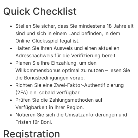
Quick Checklist
Stellen Sie sicher, dass Sie mindestens 18 Jahre alt
sind und sich in einem Land befinden, in dem
Online-Glücksspiel legal ist.
Halten Sie Ihren Ausweis und einen aktuellen
Adressnachweis für die Verifizierung bereit.
Planen Sie Ihre Einzahlung, um den
Willkommensbonus optimal zu nutzen – lesen Sie
die Bonusbedingungen vorab.
Richten Sie eine Zwei-Faktor-Authentifizierung
(2FA) ein, sobald verfügbar.
Prüfen Sie die Zahlungsmethoden auf
Verfügbarkeit in Ihrer Region.
Notieren Sie sich die Umsatzanforderungen und
Fristen für Boni.
Registration