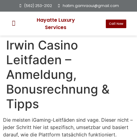
(562) 253-2102
hatim.gamraoui@gmail.com
Hayatte Luxury
Call Now
Services
Irwin Casino
Leitfaden –
Anmeldung,
Bonusrechnung &
Tipps
Die meisten iGaming-Leitfäden sind vage. Dieser nicht –
jeder Schritt hier ist spezifisch, umsetzbar und basiert
darauf, wie die Plattform tatsächlich funktioniert.