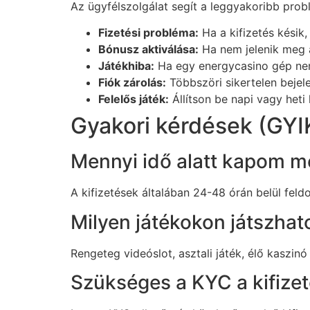
Az ügyfélszolgálat segít a leggyakoribb pro
Fizetési probléma:
Ha a kifizetés késik,
Bónusz aktiválása:
Ha nem jelenik meg 
Játékhiba:
Ha egy energycasino gép nem m
Fiók zárolás:
Többszöri sikertelen bejele
Felelős játék:
Állítson be napi vagy heti l
Gyakori kérdések (GYI
Mennyi idő alatt kapom 
A kifizetések általában 24-48 órán belül feld
Milyen játékokon játszhat
Rengeteg videóslot, asztali játék, élő kaszinó
Szükséges a KYC a kifize