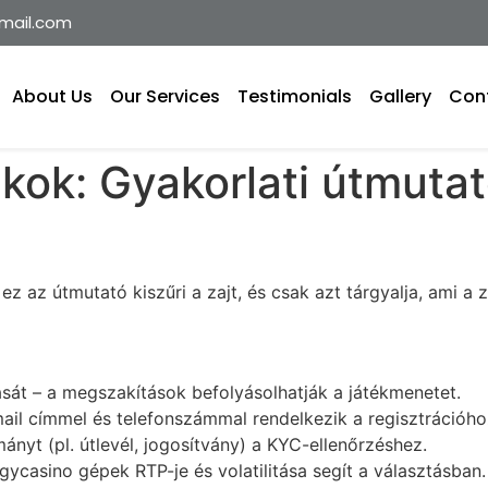
mail.com
About Us
Our Services
Testimonials
Gallery
Con
kok: Gyakorlati útmutat
ez az útmutató kiszűri a zajt, és csak azt tárgyalja, ami 
tását – a megszakítások befolyásolhatják a játékmenetet.
il címmel és telefonszámmal rendelkezik a regisztrációho
nyt (pl. útlevél, jogosítvány) a KYC-ellenőrzéshez.
gycasino gépek RTP-je és volatilitása segít a választásban.