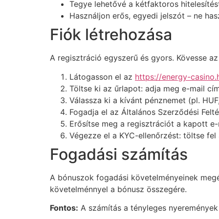
Tegye lehetővé a kétfaktoros hitelesíté
Használjon erős, egyedi jelszót – ne ha
Fiók létrehozása
A regisztráció egyszerű és gyors. Kövesse az
Látogasson el az
https://energy-casino.
Töltse ki az űrlapot: adja meg e-mail cí
Válassza ki a kívánt pénznemet (pl. HU
Fogadja el az Általános Szerződési Felt
Erősítse meg a regisztrációt a kapott e-m
Végezze el a KYC-ellenőrzést: töltse fe
Fogadási számítás
A bónuszok fogadási követelményeinek megér
követelménnyel a bónusz összegére.
Fontos:
A számítás a tényleges nyeremények 