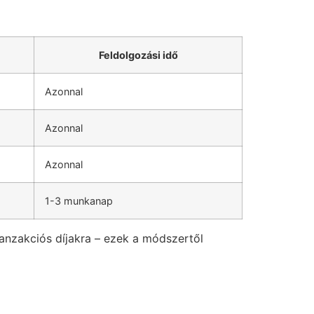
Feldolgozási idő
Azonnal
Azonnal
Azonnal
1-3 munkanap
ranzakciós díjakra – ezek a módszertől