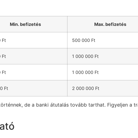
Min. befizetés
Max. befizetés
 Ft
500 000 Ft
 Ft
1 000 000 Ft
 Ft
1 000 000 Ft
0 Ft
2 000 000 Ft
örténnek, de a banki átutalás tovább tarthat. Figyeljen a t
ató