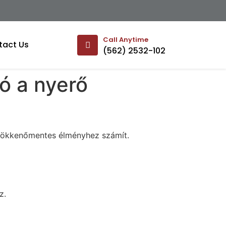
Call Anytime
tact Us
(562) 2532-102
ó a nyerő
a zökkenőmentes élményhez számít.
z.