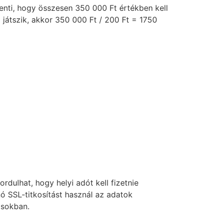
enti, hogy összesen 350 000 Ft értékben kell
 játszik, akkor 350 000 Ft / 200 Ft = 1750
dulhat, hogy helyi adót kell fizetnie
ó SSL-titkosítást használ az adatok
tásokban.