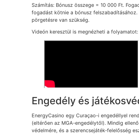
Számítás: Bónusz összege = 10 000 Ft. Fogad
fogadást kötnie a bónusz felszabadításához. P
pörgetésre van szükség.
Videón keresztül is megnézheti a folyamatot:
Engedély és játékosv
EnergyCasino egy Curaçao-i engedéllyel rendel
(eltérően az MGA-engedélytől). Mindig ellen
védelmére, és a szerencsejáték-felelősség eszk