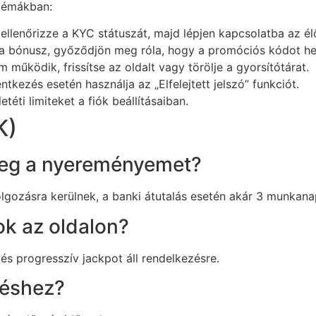
blémákban:
 ellenőrizze a KYC státuszát, majd lépjen kapcsolatba az él
a bónusz, győződjön meg róla, hogy a promóciós kódot he
űködik, frissítse az oldalt vagy törölje a gyorsítótárat.
ntkezés esetén használja az „Elfelejtett jelszó” funkciót.
etéti limiteket a fiók beállításaiban.
K)
meg a nyereményemet?
olgozásra kerülnek, a banki átutalás esetén akár 3 munkana
ok az oldalon?
 és progresszív jackpot áll rendelkezésre.
téshez?