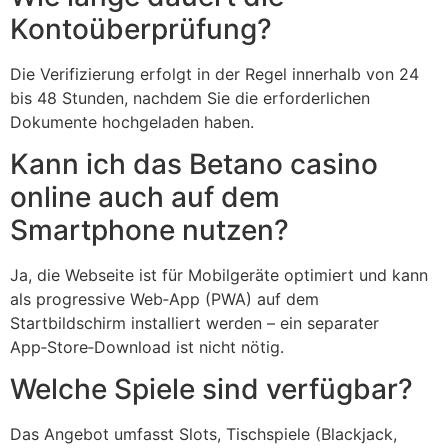
Kontoüberprüfung?
Die Verifizierung erfolgt in der Regel innerhalb von 24
bis 48 Stunden, nachdem Sie die erforderlichen
Dokumente hochgeladen haben.
Kann ich das Betano casino
online auch auf dem
Smartphone nutzen?
Ja, die Webseite ist für Mobilgeräte optimiert und kann
als progressive Web‑App (PWA) auf dem
Startbildschirm installiert werden – ein separater
App‑Store‑Download ist nicht nötig.
Welche Spiele sind verfügbar?
Das Angebot umfasst Slots, Tischspiele (Blackjack,