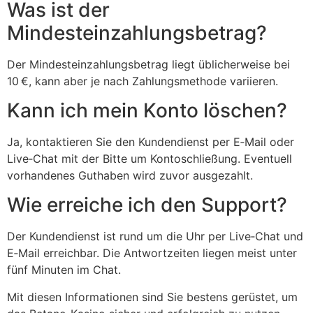
Was ist der
Mindesteinzahlungsbetrag?
Der Mindesteinzahlungsbetrag liegt üblicherweise bei
10 €, kann aber je nach Zahlungsmethode variieren.
Kann ich mein Konto löschen?
Ja, kontaktieren Sie den Kundendienst per E‑Mail oder
Live‑Chat mit der Bitte um Kontoschließung. Eventuell
vorhandenes Guthaben wird zuvor ausgezahlt.
Wie erreiche ich den Support?
Der Kundendienst ist rund um die Uhr per Live‑Chat und
E‑Mail erreichbar. Die Antwortzeiten liegen meist unter
fünf Minuten im Chat.
Mit diesen Informationen sind Sie bestens gerüstet, um