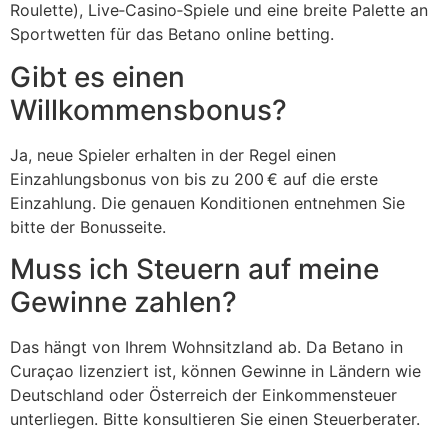
Roulette), Live‑Casino‑Spiele und eine breite Palette an
Sportwetten für das Betano online betting.
Gibt es einen
Willkommensbonus?
Ja, neue Spieler erhalten in der Regel einen
Einzahlungsbonus von bis zu 200 € auf die erste
Einzahlung. Die genauen Konditionen entnehmen Sie
bitte der Bonusseite.
Muss ich Steuern auf meine
Gewinne zahlen?
Das hängt von Ihrem Wohnsitzland ab. Da Betano in
Curaçao lizenziert ist, können Gewinne in Ländern wie
Deutschland oder Österreich der Einkommensteuer
unterliegen. Bitte konsultieren Sie einen Steuerberater.