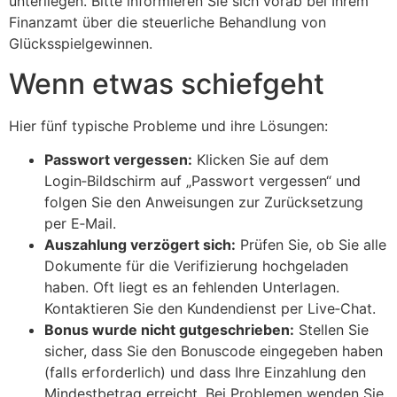
unterliegen. Bitte informieren Sie sich vorab bei Ihrem
Finanzamt über die steuerliche Behandlung von
Glücksspielgewinnen.
Wenn etwas schiefgeht
Hier fünf typische Probleme und ihre Lösungen:
Passwort vergessen:
Klicken Sie auf dem
Login‑Bildschirm auf „Passwort vergessen“ und
folgen Sie den Anweisungen zur Zurücksetzung
per E‑Mail.
Auszahlung verzögert sich:
Prüfen Sie, ob Sie alle
Dokumente für die Verifizierung hochgeladen
haben. Oft liegt es an fehlenden Unterlagen.
Kontaktieren Sie den Kundendienst per Live‑Chat.
Bonus wurde nicht gutgeschrieben:
Stellen Sie
sicher, dass Sie den Bonuscode eingegeben haben
(falls erforderlich) und dass Ihre Einzahlung den
Mindestbetrag erreicht. Bei Problemen wenden Sie