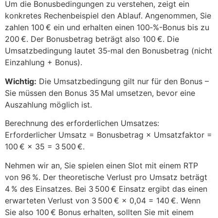
Um die Bonusbedingungen zu verstehen, zeigt ein
konkretes Rechenbeispiel den Ablauf. Angenommen, Sie
zahlen 100 € ein und erhalten einen 100‑%-Bonus bis zu
200 €. Der Bonusbetrag beträgt also 100 €. Die
Umsatzbedingung lautet 35‑mal den Bonusbetrag (nicht
Einzahlung + Bonus).
Wichtig:
Die Umsatzbedingung gilt nur für den Bonus –
Sie müssen den Bonus 35 Mal umsetzen, bevor eine
Auszahlung möglich ist.
Berechnung des erforderlichen Umsatzes:
Erforderlicher Umsatz = Bonusbetrag × Umsatzfaktor =
100 € × 35 = 3 500 €.
Nehmen wir an, Sie spielen einen Slot mit einem RTP
von 96 %. Der theoretische Verlust pro Umsatz beträgt
4 % des Einsatzes. Bei 3 500 € Einsatz ergibt das einen
erwarteten Verlust von 3 500 € × 0,04 = 140 €. Wenn
Sie also 100 € Bonus erhalten, sollten Sie mit einem