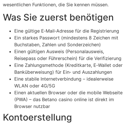
wesentlichen Funktionen, die Sie kennen müssen.
Was Sie zuerst benötigen
Eine gültige E‑Mail‑Adresse für die Registrierung
Ein starkes Passwort (mindestens 8 Zeichen mit
Buchstaben, Zahlen und Sonderzeichen)
Einen gültigen Ausweis (Personalausweis,
Reisepass oder Führerschein) für die Verifizierung
Eine Zahlungsmethode (Kreditkarte, E‑Wallet oder
Banküberweisung) für Ein‑ und Auszahlungen
Eine stabile Internetverbindung – idealerweise
WLAN oder 4G/5G
Einen aktuellen Browser oder die mobile Webseite
(PWA) – das Betano casino online ist direkt im
Browser nutzbar
Kontoerstellung