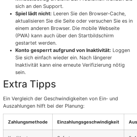
sich an den Support.
Spiel lädt nicht:
Leeren Sie den Browser‑Cache,
aktualisieren Sie die Seite oder versuchen Sie es in
einem anderen Browser. Die mobile Webseite
(PWA) kann auch über den Startbildschirm
gestartet werden.
Konto gesperrt aufgrund von Inaktivität:
Loggen
Sie sich einfach wieder ein. Nach längerer
Inaktivität kann eine erneute Verifizierung nötig
sein.
Extra Tipps
Ein Vergleich der Geschwindigkeiten von Ein‑ und
Auszahlungen hilft bei der Planung:
Zahlungsmethode
Einzahlungsgeschwindigkeit
Aus