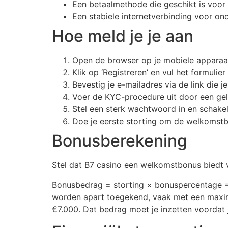
Een betaalmethode die geschikt is voor s
Een stabiele internetverbinding voor on
Hoe meld je je aan
Open de browser op je mobiele apparaa
Klik op ‘Registreren’ en vul het formulie
Bevestig je e-mailadres via de link die j
Voer de KYC-procedure uit door een geld
Stel een sterk wachtwoord in en schakel 
Doe je eerste storting om de welkomstb
Bonusberekening
Stel dat B7 casino een welkomstbonus biedt v
Bonusbedrag = storting × bonuspercentage =
worden apart toegekend, vaak met een maxima
€7.000. Dat bedrag moet je inzetten voordat 