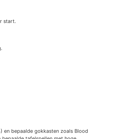
 start.
.
%) en bepaalde gokkasten zoals Blood
n bepaalde tafelspellen met hoge