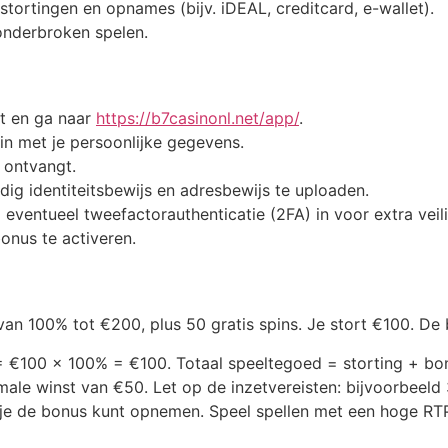
tortingen en opnames (bijv. iDEAL, creditcard, e-wallet).
onderbroken spelen.
t en ga naar
https://b7casinonl.net/app/
.
r in met je persoonlijke gegevens.
e ontvangt.
ig identiteitsbewijs en adresbewijs te uploaden.
eventueel tweefactorauthenticatie (2FA) in voor extra veil
onus te activeren.
an 100% tot €200, plus 50 gratis spins. Je stort €100. De 
 €100 × 100% = €100. Totaal speeltegoed = storting + bon
le winst van €50. Let op de inzetvereisten: bijvoorbeeld
je de bonus kunt opnemen. Speel spellen met een hoge RTP 