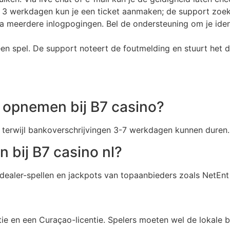
3 werkdagen kun je een ticket aanmaken; de support zoekt u
 meerdere inlogpogingen. Bel de ondersteuning om je identi
n spel. De support noteert de foutmelding en stuurt het d
t opnemen bij B7 casino?
 terwijl bankoverschrijvingen 3-7 werkdagen kunnen duren.
n bij B7 casino nl?
e dealer-spellen en jackpots van topaanbieders zoals NetEn
ie en een Curaçao-licentie. Spelers moeten wel de lokale b