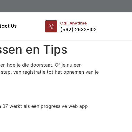
Call Anytime
tact Us
(562) 2532-102
ssen en Tips
ien hoe je die doorstaat. Of je nu een
 stap, van registratie tot het opnemen van je
n B7 werkt als een progressive web app